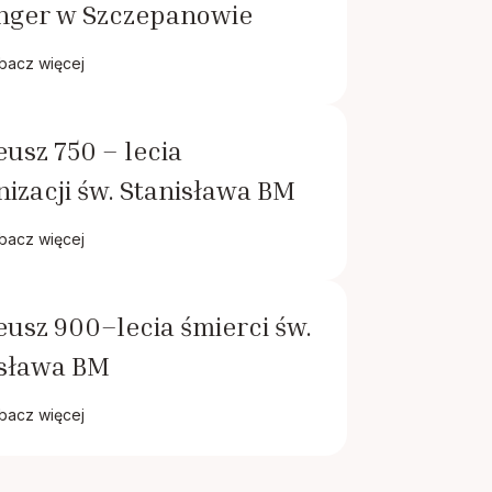
inger w Szczepanowie
bacz więcej
eusz 750 – lecia
izacji św. Stanisława BM
bacz więcej
eusz 900–lecia śmierci św.
isława BM
bacz więcej