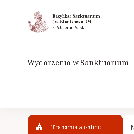
Bazylika i Sanktuarium
św. Stanisława BM
- Patrona Polski
Wydarzenia w Sanktuarium
church
Transmisja online
M