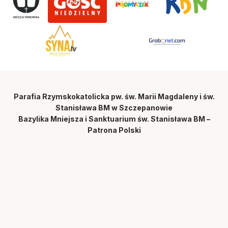
Parafia Rzymskokatolicka pw. św. Marii Magdaleny i św.
Stanisława BM w Szczepanowie
Bazylika Mniejsza i Sanktuarium św. Stanisława BM –
Patrona Polski
ul. Św. Stanisława 2
32-823 Szczepanów
tel. 14 686 42 22, 506 450 008
e-mail:
szczepanow@diecezja.tarnow.pl
Polityka prywatności