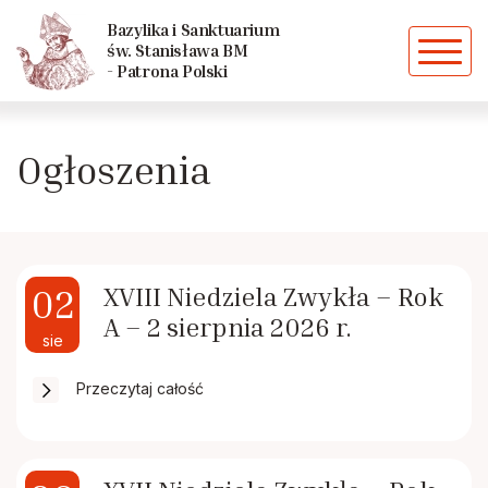
Powrót
Powrót
Bazylika i Sanktuarium
św. Stanisława BM
- Patrona Polski
Historia parafii
Caritas
Ogłoszenia
Kościoły i kaplice szczepanowskie
Chóry
Dekanat
Dziewczęca Służba Maryjna
02
XVIII Niedziela Zwykła – Rok
Duszpasterze
Grupa młodzieżowa "EFFATHA"
A – 2 sierpnia 2026 r.
sie
Biskupi ze Szczepanowa
Liturgiczna Służba Ołtarza
Przeczytaj całość
Siostry zakonne
Domowy Kościół