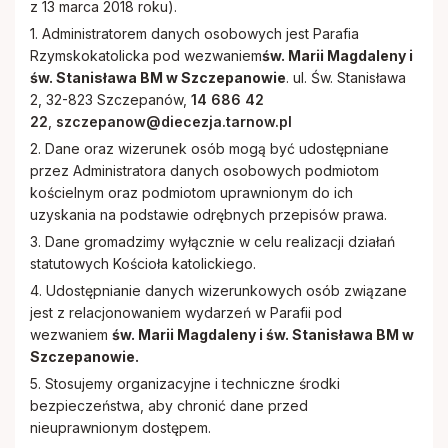
Cmentarze
Stowarzyszenie Rodzin Katolickich
z 13 marca 2018 roku).
1. Administratorem danych osobowych jest Parafia
Stowarzyszenie krzewienia kultu Św.
Rzymskokatolicka pod wezwaniem
św. Marii Magdaleny i
Remont
św. Stanisława BM w Szczepanowie
. ul. Św. Stanisława
Stanisława BM
2, 32-823 Szczepanów,
14 686 42
22
,
szczepanow@diecezja.tarnow.pl
Zakon Rycerzy Kolumba
2. Dane oraz wizerunek osób mogą być udostępniane
przez Administratora danych osobowych podmiotom
kościelnym oraz podmiotom uprawnionym do ich
uzyskania na podstawie odrębnych przepisów prawa.
3. Dane gromadzimy wyłącznie w celu realizacji działań
statutowych Kościoła katolickiego.
4. Udostępnianie danych wizerunkowych osób związane
jest z relacjonowaniem wydarzeń w Parafii pod
wezwaniem
św. Marii Magdaleny i św. Stanisława BM w
Szczepanowie.
5. Stosujemy organizacyjne i techniczne środki
bezpieczeństwa, aby chronić dane przed
nieuprawnionym dostępem.