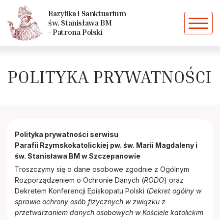
Powrót
Powrót
Bazylika i Sanktuarium
św. Stanisława BM
- Patrona Polski
Historia parafii
Caritas
POLITYKA PRYWATNOŚCI
Kościoły i kaplice szczepanowskie
Chóry
Dekanat
Dziewczęca Służba Maryjna
Polityka prywatności serwisu
Duszpasterze
Grupa młodzieżowa "EFFATHA"
Parafii
Rzymskokatolickiej pw. św. Marii Magdaleny i
św. Stanisława BM w Szczepanowie
Biskupi ze Szczepanowa
Liturgiczna Służba Ołtarza
Troszczymy się o dane osobowe zgodnie z Ogólnym
Rozporządzeniem o Ochronie Danych (
RODO
) oraz
Dekretem Konferencji Episkopatu Polski (
Dekret ogólny w
Siostry zakonne
Domowy Kościół
sprawie ochrony osób fizycznych w związku z
przetwarzaniem danych osobowych w Kościele katolickim