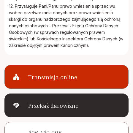
12. Przysługuje Pani/Panu prawo wniesienia sprzeciwu
wobec przetwarzania danych oraz prawo wniesienia
skargi do organu nadzorczego zajmującego się ochroną
danych osobowych – Prezesa Urzędu Ochrony Danych
Osobowych (w sprawach regulowanych prawem
świeckim) lub Kościelnego Inspektora Ochrony Danych (w
zakresie objętym prawem kanonicznym).
church
Transmisja online
handshake
Przekaż darowiznę
506 450 008