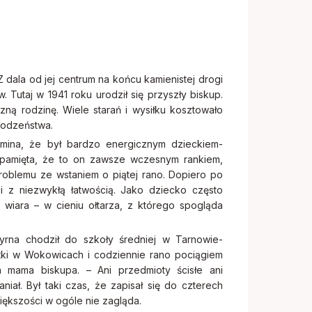
dala od jej centrum na końcu kamienistej drogi
Tutaj w 1941 roku urodził się przyszły biskup.
zną rodzinę. Wiele starań i wysiłku kosztowało
 rodzeństwa.
mina, że był bardzo energicznym dzieckiem-
 pamięta, że to on zawsze wczesnym rankiem,
 problemu ze wstaniem o piątej rano. Dopiero po
 i z niezwykłą łatwością. Jako dziecko często
 wiara – w cieniu ołtarza, z którego spogląda
rna chodził do szkoły średniej w Tarnowie-
otki w Wokowicach i codziennie rano pociągiem
 mama biskupa. – Ani przedmioty ścisłe ani
iał. Był taki czas, że zapisał się do czterech
większości w ogóle nie zagląda.