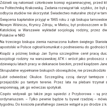
Zdziwili się natomiast członkowie komisji egzaminacyjnej, przed 
na Politechnikę Krakowską. Zadania rozwiązał tak szybko, że byli 
odbycia studiów nie skorzystał. Świadectwo maturalne złożył w tar
Święcenia kapłańskie przyjął w 1965 roku z rąk biskupa tarnowsk
Nowym Wiśniczu, Krynicy Zdroju, w Mielcu, był proboszczem w Bi
Katolickiej w Warszawie wykładał socjologię rodziny, przez d
Polaków w NRD
Na trzeciego biskupa ziemia naznaczona kultem świętego Stanisł
apostolski w Polsce ogłosił komunikat o podniesieniu do godności b
Ksiądz a później biskup Jan Syrna szczególnie cenił pracę du
socjologii rodziny na warszawskiej ATK i wrócił jako proboszcz 
dziewięciu latach pracy w dekanacie bieckim, przed księdzem Jan
Skrupulatne wypełnianie biskupich obowiązków, nie przeszkodziło
Lubił odwiedzać Okulice. Szczególną czcią darzył tamtejsze 
przejażdżki po tamtym terenie. Przez lata na plebani trzymał 
wspominają, jak go wówczas spotykali.
Często widywali go także jego sąsiedzi z Przyborowa – są prze
ordynariuszem. – Tylko pewnie będzie tu bywał rzadziej – mów
tygodniu. Do kościoła parafialnego zawsze wstąpił a po drodze z k