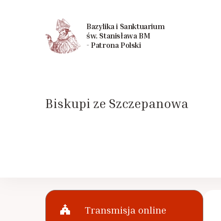
Bazylika i Sanktuarium
św. Stanisława BM
- Patrona Polski
Biskupi ze Szczepanowa
church
Transmisja online