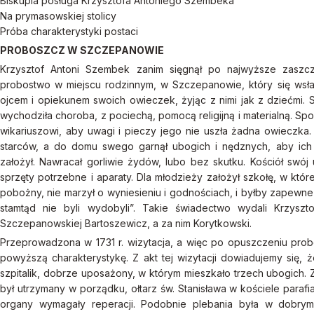
Biskupia posługa Krzysztofa Antoniego Szembeka
Na prymasowskiej stolicy
Próba charakterystyki postaci
PROBOSZCZ W SZCZEPANOWIE
Krzysztof Antoni Szembek zanim sięgnął po najwyższe zaszczy
probostwo w miejscu rodzinnym, w Szczepanowie, który się wsł
ojcem i opiekunem swoich owieczek, żyjąc z nimi jak z dziećmi. 
wychodziła choroba, z pociechą, pomocą religijną i materialną. Spow
wikariuszowi, aby uwagi i pieczy jego nie uszła żadna owieczka. 
starców, a do domu swego garnął ubogich i nędznych, aby ich 
założył. Nawracał gorliwie żydów, lubo bez skutku. Kościół swój
sprzęty potrzebne i aparaty. Dla młodzieży założył szkołę, w któr
pobożny, nie marzył o wyniesieniu i godnościach, i byłby zapewne
stamtąd nie byli wydobyli”. Takie świadectwo wydali Krzysz
Szczepanowskiej Bartoszewicz, a za nim Korytkowski.
Przeprowadzona w 1731 r. wizytacja, a więc po opuszczeniu pro
powyższą charakterystykę. Z akt tej wizytacji dowiadujemy się, że
szpitalik, dobrze uposażony, w którym mieszkało trzech ubogich.
był utrzymany w porządku, ołtarz św. Stanisława w kościele para
organy wymagały reperacji. Podobnie plebania była w dobrym