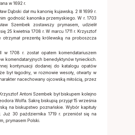
łana w 1692 r.
aw Dąbski dał mu kanonię kujawską. 2 III 1699 r.
im godność kanonika przemyskiego. W r. 1703
isław Szembek zostawszy prymasem, udzielił
się 25 kwietnia 1708 r. W marcu 1711 r. Krzysztof
e otrzymał prezentę królewską na proboszcza
II w 1708 r. został opatem komendatariuszem
tów komendataryjnych benedyktynów tynieckich.
nej kontynuacji dodanej do katalogu opatów
, że był łagodny, w rozmowie wesoły, otwarty w
ł charakter nacechowany ojcowską miłością, przez
rzysztof Antoni Szembek był biskupem kolejno
Teodora Wolfa. Sakrę biskupią przyjął 15 września
ólewską na biskupstwo poznańskie. Wybór kapituły
. Już 30 października 1719 r. przeniósł się na
im, prymasem Polski.