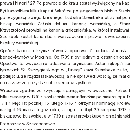
prawa i historii” 27. Po powrocie do kraju został wyświęcony na kap
Był kanonikiem kilku kapituł. Wkrótce po święceniach biskup Stanisł
po rezygnacji swego krewnego, Ludwika Szembeka otrzymał po n
biskup warmiński Załuski dał mu kanonię warmińską, a Stan
Krzysztofowi prowizji na kanonię gnieźnieńską, w której instalował 
Szembek został kanonikiem warszawskim i prawie równocześni
kapituły warmińskiej.
Oprócz kanonii otrzymał również opactwa. Z nadania Augusta 
benedyktynów w Mogilnie. Od 1739 r. był jednym z ostatnich opa
Opactwo to zwyczajnie oddawano prymasom. Autor rękopiśmien
tynieckich St. Szczygielskiego w „Tinecji” sławi Szembeka za to
podejściu, że rządził łaskawością, a nie sprawiedliwością, że mia
co na zawsze pozyskał sobie serca wszystkich.
Wreszcie zgodnie ze zwyczajem panującym w ówczesnej Polsce K
kilku diecezji: w 1710 r. został biskupem inflanckim po śmierci bpa 
1711 r. Pięć lat później 1’5 lutego 1716 r. otrzymał nominację kr
nastąpił 16 marca tegoż roku, a ingres odbył 29 sierpnia 1717 r
biskupstwo kujawskie, a w 1739 r. został arcybiskupem gnieźnieńsk
Proboszcz w Szczepanowie