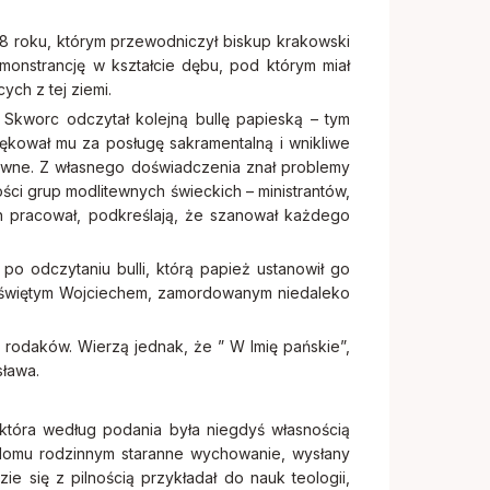
78 roku, którym przewodniczył biskup krakowski
monstrancję w kształcie dębu, pod którym miał
ych z tej ziemi.
 Skworc odczytał kolejną bullę papieską – tym
iękował mu za posługę sakramentalną i wnikliwe
howne. Z własnego doświadczenia znał problemy
ści grup modlitewnych świeckich – ministrantów,
ch pracował, podkreślają, że szanował każdego
po odczytaniu bulli, którą papież ustanowił go
ze świętym Wojciechem, zamordowanym niedaleko
rodaków. Wierzą jednak, że ” W Imię pańskie”,
sława.
 która według podania była niegdyś własnością
domu rodzinnym staranne wychowanie, wysłany
e się z pilnością przykładał do nauk teologii,