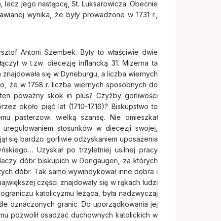
, lecz jego następcę, St. Luksarowicza. Obecnie
awianej wynika, że były prowadzone w 1731 r.,
ysztof Antoni Szembek. Były to właściwie dwie
łączył w t.zw. diecezję inflancką 31. Mizerna ta
ra znajdowała się w Dyneburgu, a liczba wiernych
, że w 1758 r. liczba wiernych sposobnych do
 ten poważny skok in plus? Czyżby gorliwości
ez około pięć lat (1710-1716)? Biskupstwo to
emu pasterzowi wielką szansę. Nie omieszkał
d uregulowaniem stosunków w diecezji swojej,
jął się bardzo gorliwie odzyskaniem uposażenia
skiego… Uzyskał po trzyletniej usilnej pracy
iadaczy dóbr biskupich w Dongaugen, za których
 tych dóbr. Tak samo wywindykował inne dobra i
ajwiększej części znajdowały się w rękach ludzi
pograniczu katolicyzmu leżąca, była nadzwyczaj
ściśle oznaczonych granic. Do uporządkowania jej
mu pozwolił osadzać duchownych katolickich w