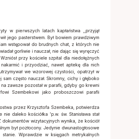
ty w pierwszych latach kapłaństwa ,,przyjął
awił jego pasterstwem. Był bowiem prawdziwym
Sam wstępował do brudnych chat, z których nie
iadał gorliwie i nauczał, nie dając się wyręczyć
Wzniósł przy kościele szpital dla niedołężnych
nakarmić i przyodziać, nawet aptekę dla nich
 utrzymywał we wzorowej czystości, opatrzył w
ej sam często nauczał. Skromny, cichy i głęboko
 na zawsze pozostał w parafii, gdyby go krewni
tofowi Szembekowi jako proboszczowi parafii
bostwa przez Krzysztofa Szembeka, potwierdza
 nie daleko kościółka 'p.w. św. Stanisława stał
 Z dokumentów wizytacyjnych wynika, że kościół
fialnym był pozłocony. Jedynie dwunastogłosowe
 stanie. Wprawdzie w księgach metrykalnych