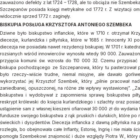
zauważono defekty z lat 1724 – 1728, ale to obciąża nie Szembeka
Szczepanów posiada księgi metrykalne od 1772 r. Z wizytacji om
widocznie sprzed 1772 r. zaginęły.
BISKUPIA POSŁUGA KRZYSZTOFA ANTONIEGO SZEMBEKA
Dziwne było biskupstwo inflanckie, które w 1710 r. otrzymał Krz
diecezje, kurlandzka i piltyńska, które w 1685 r. Innocenty XI po
diecezja nie posiadała nawet rezydencji biskupiej. W 1701 r. kated
rozsianych wśród innowierców wynosiła wtedy 90 000. Zauważono
przyjęcia komunii św. wzrosła do 110 000 32. Czemu przypisać
biskupa pochodzącego ze Szczepanowa, który tu pasterzował prz
było rzeczy¬wiście trudne, niemal misyjne, ale dawało gorliw
wykorzystać jej Krzysztof Szembek, który „pilnie pracował na
zaniedbanej, opuszczonej, na różne złe wpływy wystawionej”. ,,Za
biskupstwa i wydobywał z zapomnienia sprawę biskupstwa piltyń
reskrypt królewski do księcia kurlandzkiego i szlachty oraz pos
ustąpienie sam z własnej kieszeni ofiarował 30 000 zł do wydania
fundusze swojego biskupstwa z rąk pruskich i duńskich, które po n
świeckich i dysydentów. Diecezja inflancka z dawną piltyńska na 
rozległa, bo obejmowała całe Inflanty, Estonię, Ingrię i nie miała 
pomogła Szembekowi znajomość i duże względy Piotra W., który 