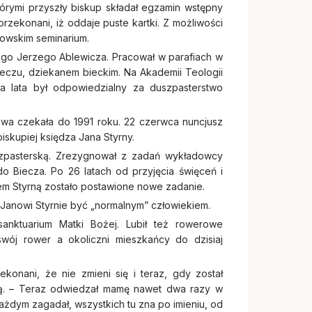
którymi przyszły biskup składał egzamin wstępny
przekonani, iż oddaje puste kartki. Z możliwości
nowskim seminarium.
iego Jerzego Ablewicza. Pracował w parafiach w
eczu, dziekanem bieckim. Na Akademii Teologii
wa lata był odpowiedzialny za duszpasterstwo
awa czekała do 1991 roku. 22 czerwca nuncjusz
iskupiej księdza Jana Styrny.
szpasterską. Zrezygnował z zadań wykładowcy
do Biecza. Po 26 latach od przyjęcia święceń i
em Styrną zostało postawione nowe zadanie.
 Janowi Styrnie być „normalnym” człowiekiem.
sanktuarium Matki Bożej. Lubił też rowerowe
swój rower a okoliczni mieszkańcy do dzisiaj
konani, że nie zmieni się i teraz, gdy został
ią. – Teraz odwiedzał mamę nawet dwa razy w
ażdym zagadał, wszystkich tu zna po imieniu, od