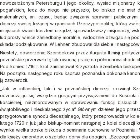
nowozałożonym Petersburgu i jego okolicy, wysłać misjonarzy k
pogańskich, lecz do niego nie przyszło, bo biskup nie miał d
materialnych, ani czasu, będąc związany sprawami publicznymi 
diecezji swojej leżącej w granicach Rzeczypospolitej, którą zwied
miejscach swoim kosztem urządził, sprowadziwszy misjonarzy, wsk
lud prosty wielce zaniedbany moralnie, widocznie dźwigać się poc
składał podziękowanie. W Lehnen zbudował dla siebie i następców s
Niestety, powierzenie Szembekowi przez Augusta II misji politycz
poznańskie przerwało tę tak owocną pracę na północnowschodnich
Pod koniec 1716 r. król zamianował Krzysztofa Szembeka biskupem
Na początku następnego roku kapituła poznańska dokonała kano
ją zatwierdził.
„Jak w inflanckiej, tak i w poznańskiej diecezji rozwinął 
odznaczając się wszędzie gorącym przywiązaniem do Kościoła i 
kościelnej, niezmordowanym w sprawowaniu funkcji biskupic
świątobliwego i nieskalanego życia”. Głównym dziełem jego przes
przygotowanie synodu diecezjalnego, który przeprowadził w koleg
lutego 1720 r. już jako biskup-nominat następnej z kolei diecezji
wynika wielka troska biskupa o seminaria duchowne w Poznaniu i W
dla księży emerytów, o szpitale i domy dla ubogich. ,,Szczególnie