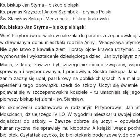
Ks. biskup Jan Styrna – biskup elbląski
Ks. prymas Krzysztof Antoni Szembek – prymas Polski
Św. Stanisław Biskup i Męczennik – biskup krakowski
Ks. biskup Jan Styrna – biskup elbląski
Wieś Przyborów od wieków należała do parafii szczepanowskiej. Z 
w drewnianym domu mieszkała rodzina Anny i Władysława Styrnów. 
Nie było łatwo z kawałka ziemi i pracy ojca- krawca utrzymać lic
wychowanie i wykształcenie dziesięciorga dzieci. Jan był piątym z
Mama, z którą zawsze był szczególnie mocno związany, wspo
sprawnym i wysportowanym. I pracowitym. Siostra biskupa Jana
zanim zaczął się upał, pasł krowy na pobliskich łąkach. Nie miał
spełnieniu tego obowiązku szedł do szkoły. Uczył się świetnie
pojawiał się w szczepanowskim kościele – tu umacniała się jego
pierwszy biskup tej ziemi – św. Stanisław.
Po skończeniu podstawówki w rodzinnym Przyborowie, Jan Sty
Mościcach, dzisiejszego IV LO. W tygodniu mieszkał u swojej ci
dojeżdżał do szkoły. – Zawsze dobrze się uczył – opowiada
humanistyczne nie sprawiały mu kłopotów. A książki wręcz pochłan
bibliotek. Czytał tak szybko, że bibliotekarki podejrzewały, że do 