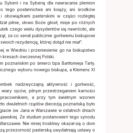
u Syberii i na Syberię dla nawracania plemion
o tego posłannictwa ani księży, ani środków
i obowiązkami pasterskimi w części rozległej
zał pilnie, słowo Boże głosił, misje po różnych
utek czego wielu dysydentów się nawróciło, ale
zął, za co senat publicznie gorliwemu biskupowi
woich rezydencję, której dotąd nie miał”.
nej w Wiedniu i przeniesienie go na biskupstwo
 kresach ówczesnej Polski.
 poznańskim po śmierci bpa Bartłomieja Tarły.
nicznego wyboru nowego biskupa, a Klemens XI
Szembek nadzwyczajną aktywność i gorliwość,
wiary ojców, pilnym przestrzeganiem karności
h pracownikiem, a przy tym świetnym wzorem
zło dwuletnich rządów diecezją poznańską było
iacie św. Jana w Warszawie w ostatnich dniach
 kujawskiej. Ze studium postanowień tego synodu
arszawie. Nie mniej troskliwy okazał się o dom
jszą przezorność pasterską uwydatniają ustawy o