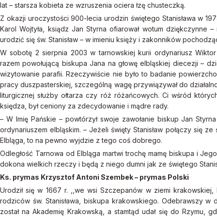
lat – starsza kobieta ze wzruszenia ociera łzę chusteczką.
Z okazji uroczystości 900-lecia urodzin świętego Stanisława w 19
Karol Wojtyła, ksiądz Jan Styrna ofiarował wotum dziękczynne – 
urodzić się św. Stanisław – w imieniu księży i zakonników pochodząc
W sobotę 2 sierpnia 2003 w tarnowskiej kurii ordynariusz Wiktor
razem powołującą biskupa Jana na głowę elbląskiej diecezji – dz
wizytowanie parafii. Rzeczywiście nie było to badanie powierzc
pracy duszpasterskiej, szczególną wagę przywiązywał do działalno
liturgicznej służby ołtarza czy róż różańcowych. Ci wśród który
księdza, był ceniony za zdecydowanie i mądre rady.
– W Imię Pańskie – powtórzył swoje zawołanie biskup Jan Styrna 
ordynariuszem elbląskim. – Jeżeli święty Stanisław połączy się 
Elbląga, to na pewno wyjdzie z tego coś dobrego.
Odległość Tarnowa od Elbląga martwi trochę mamę biskupa i Jego 
dokona wielkich rzeczy i będą z niego dumni jak ze świętego Stani
Ks. prymas Krzysztof Antoni Szembek – prymas Polski
Urodził się w 1667 r. ,,we wsi Szczepanów w ziemi krakowskiej,
rodziców św. Stanisława, biskupa krakowskiego. Odebrawszy w 
został na Akademię Krakowską, a stamtąd udał się do Rzymu, gdzi