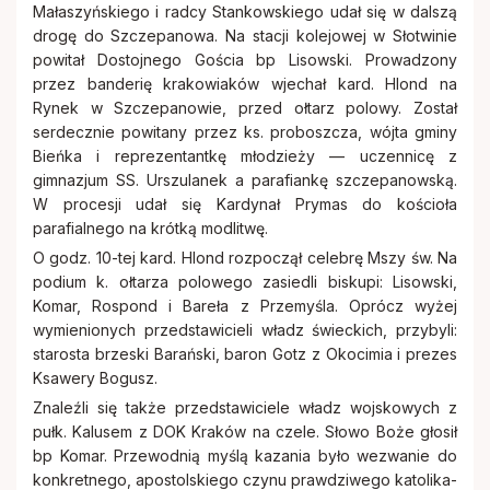
Małaszyńskiego i radcy Stankowskiego udał się w dalszą
drogę do Szczepanowa. Na stacji kolejowej w Słotwinie
powitał Dostojnego Gościa bp Lisowski. Prowadzony
przez banderię krakowiaków wjechał kard. Hlond na
Rynek w Szczepanowie, przed ołtarz polowy. Został
serdecznie powitany przez ks. proboszcza, wójta gminy
Bieńka i reprezentantkę młodzieży — uczennicę z
gimnazjum SS. Urszulanek a parafiankę szczepanowską.
W procesji udał się Kardynał Prymas do kościoła
parafialnego na krótką modlitwę.
O godz. 10-tej kard. Hlond rozpoczął celebrę Mszy św. Na
podium k. ołtarza polowego zasiedli biskupi: Lisowski,
Komar, Rospond i Bareła z Przemyśla. Oprócz wyżej
wymienionych przedstawicieli władz świeckich, przybyli:
starosta brzeski Barański, baron Gotz z Okocimia i prezes
Ksawery Bogusz.
Znaleźli się także przedstawiciele władz wojskowych z
pułk. Kalusem z DOK Kraków na czele. Słowo Boże głosił
bp Komar. Przewodnią myślą kazania było wezwanie do
konkretnego, apostolskiego czynu prawdziwego katolika-