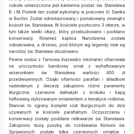
cokole umieszczona jest kamienna postać św. Stanisława
B. i M. Pomnik ten został wykonany w pracowni V/. Samka
w Bochni. Został odrestaurowany i pomalowany zewnątrz
kościół św. Stanisława. W kościele pozłocono 3 ołtarze, w
tym także wielki ołtarz, który przebudowano i poddano
konserwacji. Również kaplica Narodzenia została
odmalowana, a drzewo, pod którym wg legendy miał się
narodzić św. Stanisław obudowano.
Pewna osoba z Tarnowa (nazwisko nieznane) ofiarowała
na uroczystości barokowy ornat z wyhaftowanym
wizerunkiem św. Stanisława wartości 400 zł
przedwojennych. Dzięki ofiarności parafian i składkom
nadesłanym z diecezji zakupiono różne paramenty
liturgiczne: czerwone dalmatyki z brokatu i kapę
haftowaną stylizowanym ornamentem o tematyce roślinnej.
Stanowi to zgrany komplet szat liturgicznych do dziś
używanych w kościele parafialnym. Oczyszczeniu i
konserwacji zostały poddane relikwiarze św. Stanisława.
Zakupiono dużą puszkę do rozdawania Komunii św.
Sprawionych zostało kilka czerwonych ornatów i