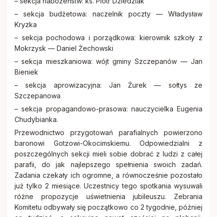
– sekcja nabożeństw: ks. Piotr Dziedziak
– sekcja budżetowa: naczelnik poczty — Władysław
Kryzka
– sekcja pochodowa i porządkowa: kierownik szkoły z
Mokrzysk — Daniel Żechowski
– sekcja mieszkaniowa: wójt gminy Szczepanów — Jan
Bieniek
– sekcja aprowizacyjna: Jan Żurek — sołtys ze
Szczepanowa
– sekcja propagandowo-prasowa: nauczycielka Eugenia
Chudybianka.
Przewodnictwo przygotowań parafialnych powierzono
baronowi Gotzowi-Okocimskiemu. Odpowiedzialni z
poszczególnych sekcji mieli sobie dobrać z ludzi z całej
parafii, do jak najlepszego spełnienia swoich zadań.
Zadania czekały ich ogromne, a równocześnie pozostało
już tylko 2 miesiące. Uczestnicy tego spotkania wysuwali
różne propozycje uświetnienia jubileuszu. Zebrania
Komitetu odbywały się początkowo co 2 tygodnie, później