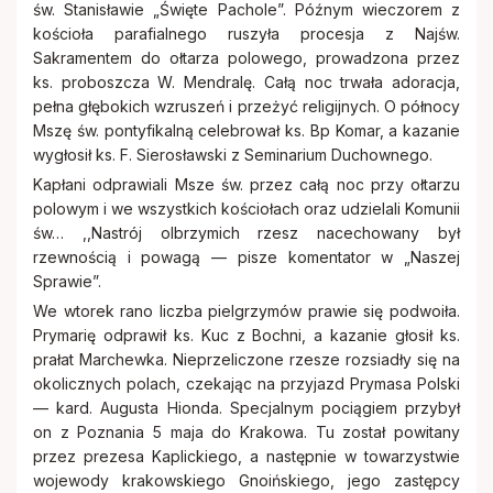
św. Stanisławie „Święte Pachole”. Późnym wieczorem z
kościoła parafialnego ruszyła procesja z Najśw.
Sakramentem do ołtarza polowego, prowadzona przez
ks. proboszcza W. Mendralę. Całą noc trwała adoracja,
pełna głębokich wzruszeń i przeżyć religijnych. O północy
Mszę św. pontyfikalną celebrował ks. Bp Komar, a kazanie
wygłosił ks. F. Sierosławski z Seminarium Duchownego.
Kapłani odprawiali Msze św. przez całą noc przy ołtarzu
polowym i we wszystkich kościołach oraz udzielali Komunii
św… ,,Nastrój olbrzymich rzesz nacechowany był
rzewnością i powagą — pisze komentator w „Naszej
Sprawie”.
We wtorek rano liczba pielgrzymów prawie się podwoiła.
Prymarię odprawił ks. Kuc z Bochni, a kazanie głosił ks.
prałat Marchewka. Nieprzeliczone rzesze rozsiadły się na
okolicznych polach, czekając na przyjazd Prymasa Polski
— kard. Augusta Hionda. Specjalnym pociągiem przybył
on z Poznania 5 maja do Krakowa. Tu został powitany
przez prezesa Kaplickiego, a następnie w towarzystwie
wojewody krakowskiego Gnoińskiego, jego zastępcy