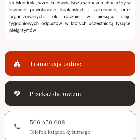
ks. Mendrala, wzrosła chwała Boża widoczna chociażby w
licznych powołaniach kapłańskich i zakonnych, oraz
organizowanych rok rocznie w miesiącu maju
tygodniowych odpustów, w których uczestniczą tysiące
pielgrzymów.
church
Transmisja online
handshake
Przekaż darowiznę
506 450 008
phone
Telefon księdza dyżurnego