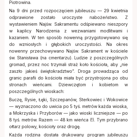
Piotrowina.
Na 9 dni przed rozpoczęciem jubileuszu — 29 kwietnia
odprawione zostało uroczyste nabożeństwo. Z
wystawieniem Najśw. Sakramentu odśpiewano nieszpory
w kaplicy Narodzenia z wezwaniami modlitwami i
kazaniem. W ten sposób nowenną przygotowywano się
do wzniosłych i głębokich uroczystości. Na okres
nowenny przechowywano Najśw. Sakrament w kościele
św. Stanisława (na cmentarzu). Ludzie z poszczególnych
gromad, przez noc trzymali straż koło kościoła, aby „nie
zaszło jakieś świętokradztwo”. Droga prowadząca od
granic parafii do kościoła miała być przystrojona po obu
stronach wieńcami. Dziewczętom i kobietom w
poszczególnych wioskach:
Buczę, Rysie, Łęki, Szczepanów, Sterkowiec i Wokowice
— wyznaczono do uwicia po 5 tyś. metrów każda wioska,
a Mokrzyska i Przyborów — jako wioski liczniejsze — po
8 tyś. metrów. Razem — 48 km wieńca (!). Tym przybrano
ołtarz polowy, kościoły oraz drogę.
Każda rodzina dostała drukowany program jubileuszu