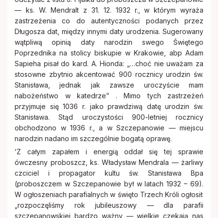
Cmentarze
Stowarzyszenie Rodzin Katolickich
— ks. W. Mendralt z 31. 12. 1932 r., w którym wyraża
zastrzeżenia co do autentyczności podanych przez
Stowarzyszenie krzewienia kultu Św.
Długosza dat, między innymi daty urodzenia. Sugerowany
Remont
Stanisława BM
wątpliwą opinią daty narodzin swego Świętego
Poprzednika na stolicy biskupie w Krakowie, abp Adam
Zakon Rycerzy Kolumba
Sapieha pisał do kard. A. Hionda: „…choć nie uważam za
stosowne zbytnio akcentować 900 rocznicy urodzin św.
Stanisława, jednak jak zawsze uroczyście mam
nabożeństwo w katedrze” . Mimo tych zastrzeżeń
przyjmuje się 1036 r. jako prawdziwą datę urodzin św.
Stanisława. Stąd uroczystości 900-letniej rocznicy
obchodzono w 1936 r., a w Szczepanowie — miejscu
narodzin nadano im szczególnie bogatą oprawę.
‘Z całym zapałem i energią oddał się tej sprawie
ówczesny proboszcz, ks. Władysław Mendrala — żarliwy
czciciel i propagator kultu św. Stanisława Bpa
(proboszczem w Szczepanowie był w latach 1932 – 69).
W ogłoszeniach parafialnych w święto Trzech Króli ogłosił:
„rozpoczęliśmy rok jubileuszowy — dla parafii
szczepanowskiej bardzo ważny — wielkie czekają nas