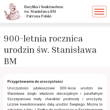
Powrót
Powrót
Bazylika i Sanktuarium
św. Stanisława BM
- Patrona Polski
Historia parafii
Caritas
900-letnia rocznica
Kościoły i kaplice szczepanowskie
Chóry
urodzin św. Stanisława
Dekanat
Dziewczęca Służba Maryjna
BM
Duszpasterze
Grupa młodzieżowa "EFFATHA"
Przygotowania do uroczystości
Biskupi ze Szczepanowa
Liturgiczna Służba Ołtarza
Uroczystości jubileuszowe 900-lecia urodzin św.
Stanisława dzięki władzom diecezjalnym i parafialnym
Siostry zakonne
Domowy Kościół
Szczepanowa miały charakter podniosły i uroczysty.
Licznie kwestionowano datę urodzin Świętego. Można to
odczytać z listu J. Fijałka do proboszcza w Szczepanowie