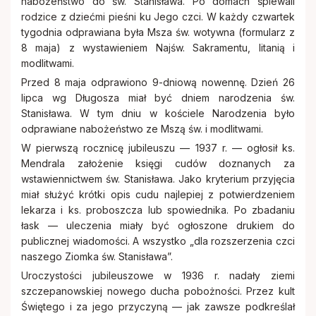
nabożeństwo do św. Stanisława. Po domach śpiewali
rodzice z dziećmi pieśni ku Jego czci. W każdy czwartek
tygodnia odprawiana była Msza św. wotywna (formularz z
8 maja) z wystawieniem Najśw. Sakramentu, litanią i
modlitwami.
Przed 8 maja odprawiono 9-dniową nowennę. Dzień 26
lipca wg Długosza miał być dniem narodzenia św.
Stanisława. W tym dniu w kościele Narodzenia było
odprawiane nabożeństwo ze Mszą św. i modlitwami.
W pierwszą rocznicę jubileuszu — 1937 r. — ogłosił ks.
Mendrala założenie księgi cudów doznanych za
wstawiennictwem św. Stanisława. Jako kryterium przyjęcia
miał służyć krótki opis cudu najlepiej z potwierdzeniem
lekarza i ks. proboszcza lub spowiednika. Po zbadaniu
łask — uleczenia miały być ogłoszone drukiem do
publicznej wiadomości. A wszystko „dla rozszerzenia czci
naszego Ziomka św. Stanisława”.
Uroczystości jubileuszowe w 1936 r. nadały ziemi
szczepanowskiej nowego ducha pobożności. Przez kult
Świętego i za jego przyczyną — jak zawsze podkreślał