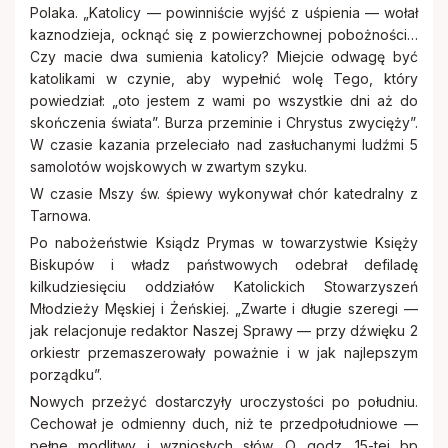
Polaka. „Katolicy — powinniście wyjść z uśpienia — wołał
kaznodzieja, ocknąć się z powierzchownej pobożności…
Czy macie dwa sumienia katolicy? Miejcie odwagę być
katolikami w czynie, aby wypełnić wolę Tego, który
powiedział: „oto jestem z wami po wszystkie dni aż do
skończenia świata”. Burza przeminie i Chrystus zwycięży”.
W czasie kazania przeleciało nad zasłuchanymi ludźmi 5
samolotów wojskowych w zwartym szyku.
W czasie Mszy św. śpiewy wykonywał chór katedralny z
Tarnowa.
Po nabożeństwie Ksiądz Prymas w towarzystwie Księży
Biskupów i władz państwowych odebrał defiladę
kilkudziesięciu oddziałów Katolickich Stowarzyszeń
Młodzieży Męskiej i Żeńskiej. „Zwarte i długie szeregi —
jak relacjonuje redaktor Naszej Sprawy — przy dźwięku 2
orkiestr przemaszerowały poważnie i w jak najlepszym
porządku”.
Nowych przeżyć dostarczyły uroczystości po południu.
Cechował je odmienny duch, niż te przedpołudniowe —
pełne modlitwy i wzniosłych słów. O godz. 15-tej bp