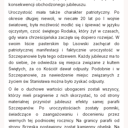
konsekwencji obchodzonego jubileuszu.
Uroczystość miała także charakter patriotyczny. Po
okresie długiej niewoli, w niecałe 20 lat po I wojnie
światowej, była możliwość modlić się i śpiewać w języku
ojczystym, czcić świętego Rodaka, który żył w czasach,
gdy wiara chrześcijańska zaczęła się dopiero rozwijać. W
swoim liście pasterskim bp Lisowski zachęcał do
patriotycznej manifestacji i faktycznie uroczystość w
Szczepanowie była tego odzewem. Każdy jubileusz ma to
do siebie, że odwiedza się miejsca związane z kultem
Świętych, za co Kościół dawał odpusty. Podobnie i w
Szczepanowie, za nawiedzenie miejsc związanych z
życiem św. Stanisława można było zyskać odpusty.
O ile o duchowe wartości ubogaceni zostali wszyscy,
którzy mieli pragnienie z nich skorzystać, to od strony
materialnej przyniósł jubileusz efekty samej parafii
Szczepanów. Po uroczystościach zostały pomniki,
świadczące o zaangażowaniu i docenieniu przez
wiernych tej podniosłej rocznicy. Na granicy parafii od
strony Brzeska postawiony został kamienny obelisk. Na