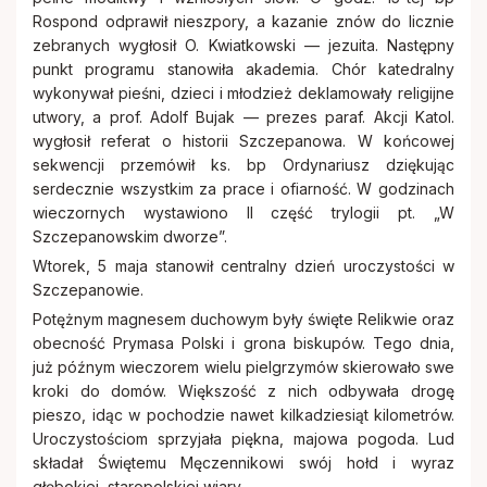
Rospond odprawił nieszpory, a kazanie znów do licznie
zebranych wygłosił O. Kwiatkowski — jezuita. Następny
punkt programu stanowiła akademia. Chór katedralny
wykonywał pieśni, dzieci i młodzież deklamowały religijne
utwory, a prof. Adolf Bujak — prezes paraf. Akcji Katol.
wygłosił referat o historii Szczepanowa. W końcowej
sekwencji przemówił ks. bp Ordynariusz dziękując
serdecznie wszystkim za prace i ofiarność. W godzinach
wieczornych wystawiono II część trylogii pt. „W
Szczepanowskim dworze”.
Wtorek, 5 maja stanowił centralny dzień uroczystości w
Szczepanowie.
Potężnym magnesem duchowym były święte Relikwie oraz
obecność Prymasa Polski i grona biskupów. Tego dnia,
już późnym wieczorem wielu pielgrzymów skierowało swe
kroki do domów. Większość z nich odbywała drogę
pieszo, idąc w pochodzie nawet kilkadziesiąt kilometrów.
Uroczystościom sprzyjała piękna, majowa pogoda. Lud
składał Świętemu Męczennikowi swój hołd i wyraz
głębokiej, staropolskiej wiary.