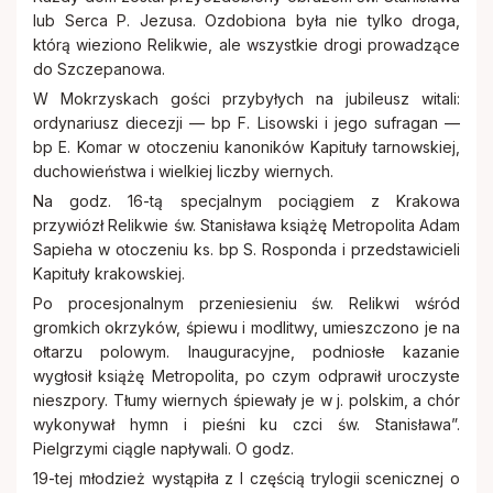
lub Serca P. Jezusa. Ozdobiona była nie tylko droga,
którą wieziono Relikwie, ale wszystkie drogi prowadzące
do Szczepanowa.
W Mokrzyskach gości przybyłych na jubileusz witali:
ordynariusz diecezji — bp F. Lisowski i jego sufragan —
bp E. Komar w otoczeniu kanoników Kapituły tarnowskiej,
duchowieństwa i wielkiej liczby wiernych.
Na godz. 16-tą specjalnym pociągiem z Krakowa
przywiózł Relikwie św. Stanisława książę Metropolita Adam
Sapieha w otoczeniu ks. bp S. Rosponda i przedstawicieli
Kapituły krakowskiej.
Po procesjonalnym przeniesieniu św. Relikwi wśród
gromkich okrzyków, śpiewu i modlitwy, umieszczono je na
ołtarzu polowym. Inauguracyjne, podniosłe kazanie
wygłosił książę Metropolita, po czym odprawił uroczyste
nieszpory. Tłumy wiernych śpiewały je w j. polskim, a chór
wykonywał hymn i pieśni ku czci św. Stanisława”.
Pielgrzymi ciągle napływali. O godz.
19-tej młodzież wystąpiła z I częścią trylogii scenicznej o