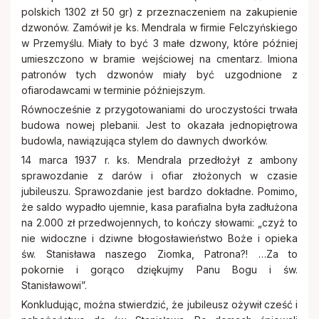
polskich 1302 zł 50 gr) z przeznaczeniem na zakupienie
dzwonów. Zamówił je ks. Mendrala w firmie Felczyńskiego
w Przemyślu. Miały to być 3 małe dzwony, które później
umieszczono w bramie wejściowej na cmentarz. Imiona
patronów tych dzwonów miały być uzgodnione z
ofiarodawcami w terminie późniejszym.
Równocześnie z przygotowaniami do uroczystości trwała
budowa nowej plebanii. Jest to okazała jednopiętrowa
budowla, nawiązująca stylem do dawnych dworków.
14 marca 1937 r. ks. Mendrala przedłożył z ambony
sprawozdanie z darów i ofiar złożonych w czasie
jubileuszu. Sprawozdanie jest bardzo dokładne. Pomimo,
że saldo wypadło ujemnie, kasa parafialna była zadłużona
na 2.000 zł przedwojennych, to kończy słowami: „czyż to
nie widoczne i dziwne błogosławieństwo Boże i opieka
św. Stanisława naszego Ziomka, Patrona?! …Za to
pokornie i gorąco dziękujmy Panu Bogu i św.
Stanisławowi”.
Konkludując, można stwierdzić, że jubileusz ożywił cześć i