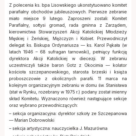
Z polecenia ks. bpa Lisowskiego ukonstytuowano komitet
parafialny obchodów jubileuszowych. Pierwsze zebranie
miało miejsce 9 lutego. Zaproszeni zostali: Komitet
Parafialny, sołtysi gromad, rada gminna z Zarządem,
kierownictwa Stowarzyszeń Akcji Katolickiej Młodzieży
Męskiej i Żeńskiej, Mężczyzn i Kobiet. Przewodniczył
delegat ks. Biskupa Ordynariusza — ks. Karol Pękała (w
latach 1946 – 68 sufragan tarnowski), pełniący funkcję
dyrektora Akcji Katolickiej w diecezji. W zebraniu
uczestniczyli także baron Gotz z Okocimia — kolator
kościoła szczepanowskiego, starosta brzeski i księża
proboszczowie z okolicznych parafii. 11 marca na
kolejnym organizacyjnym zebraniu w domu św. Stanisława
(stał w Rynku, rozebrany w 1975 r.) podany został imienny
skład Komitetu. Wyznaczono również następujące sekcje
oraz wybrano przewodniczących:
– sekcja organizacyjna: dyrektor szkoły ze Szczepanowa
— Marian Dobrowolski
– sekcja artystyczna: nauczycielka J. Mazurówna