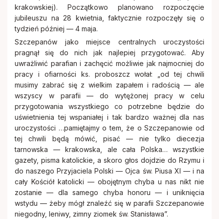
krakowskiej). Początkowo planowano rozpoczęcie
jubileuszu na 28 kwietnia, faktycznie rozpoczęły się o
tydzień później — 4 maja.
Szczepanów jako miejsce centralnych uroczystości
pragnął się do nich jak najlepiej przygotować. Aby
uwrażliwić parafian i zachęcić możliwie jak najmocniej do
pracy i ofiarności ks. proboszcz wołał: „od tej chwili
musimy zabrać się z wielkim zapałem i radością — ale
wszyscy w parafii — do wytężonej pracy w celu
przygotowania wszystkiego co potrzebne będzie do
uświetnienia tej wspaniałej i tak bardzo ważnej dla nas
uroczystości …pamiętajmy o tem, że o Szczepanowie od
tej chwili będą mówić, pisać — nie tylko diecezja
tarnowska — krakowska, ale cała Polska… wszystkie
gazety, pisma katolickie, a skoro głos dojdzie do Rzymu i
do naszego Przyjaciela Polski — Ojca św. Piusa XI — i na
cały Kościół katolicki — obojętnym chyba u nas nikt nie
zostanie — dla samego chyba honoru — i uniknięcia
wstydu — żeby mógł znaleźć się w parafii Szczepanowie
niegodny, leniwy, zimny ziomek św. Stanisława”.