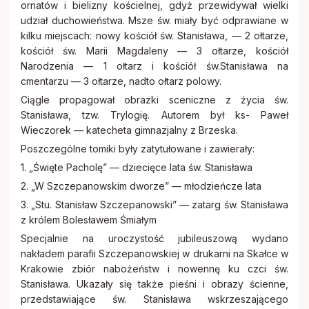
ornatów i bielizny kościelnej, gdyż przewidywał wielki
udział duchowieństwa. Msze św. miały być odprawiane w
kilku miejscach: nowy kościół św. Stanisława, — 2 ołtarze,
kościół św. Marii Magdaleny — 3 ołtarze, kościół
Narodzenia — 1 ołtarz i kościół św.Stanisława na
cmentarzu — 3 ołtarze, nadto ołtarz polowy.
Ciągle propagował obrazki sceniczne z życia św.
Stanisława, tzw. Trylogię. Autorem był ks- Paweł
Wieczorek — katecheta gimnazjalny z Brzeska.
Poszczególne tomiki były zatytułowane i zawierały:
1. „Święte Pacholę” — dziecięce lata św. Stanisława
2. „W Szczepanowskim dworze” — młodzieńcze lata
3. „Stu. Stanisław Szczepanowski” — zatarg św. Stanisława
z królem Bolesławem Śmiałym
Specjalnie na uroczystość jubileuszową wydano
nakładem parafii Szczepanowskiej w drukarni na Skałce w
Krakowie zbiór nabożeństw i nowennę ku czci św.
Stanisława. Ukazały się także pieśni i obrazy ścienne,
przedstawiające św. Stanisława wskrzeszającego