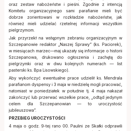
oraz zestaw nabożeństw i pieśni. Zgodnie z intencją
Komitetu organizacyjnego sami parafianie mieli być
dobrze zorientowani w rozkładzie nabożeństw, jak
również mieli udzielać rzetelnej informacji wszystkim
pielgrzymom.
Jak przyrzekł na wstępnym zebraniu organizacyjnym w
Szczepanowie redaktor „Naszej Sprawy” (ks. Paciorek),
w miesiącach marzec—maj ukazały się informacje o historii
Szczepanowa, drukowano ogłoszenia i zachętę do
pielgrzymki oraz w dwu kolejnych numerach — list
pasterski ks. Bpa Lisowskiego).
Aby wykończyć ewentualne prace udzielił ks. Mendrala
parafianom dyspensy i 3 maja w niedzielę mogli pracować,
natomiast w poniedziałek w południe tj. 4 maja nakazał
zakończyć lub przerwać wszelkie prace, „odtąd jedynym
celem dla Szczepanowian — to uroczystość
jubileuszowa”.
PRZEBIEG UROCZYSTOŚCI
4 maja o godz. 9-tej rano 00. Paulini ze Skałki odprawili