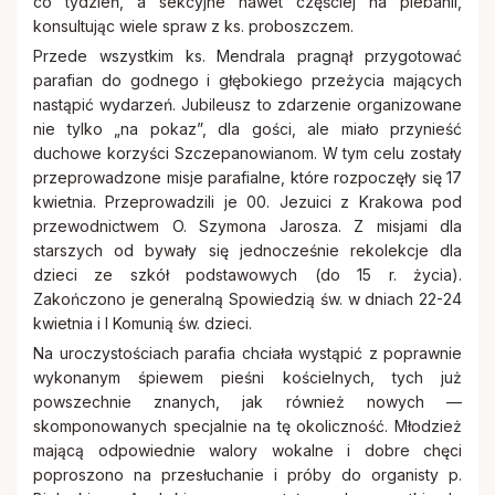
co tydzień, a sekcyjne nawet częściej na plebanii,
konsultując wiele spraw z ks. proboszczem.
Przede wszystkim ks. Mendrala pragnął przygotować
parafian do godnego i głębokiego przeżycia mających
nastąpić wydarzeń. Jubileusz to zdarzenie organizowane
nie tylko „na pokaz”, dla gości, ale miało przynieść
duchowe korzyści Szczepanowianom. W tym celu zostały
przeprowadzone misje parafialne, które rozpoczęły się 17
kwietnia. Przeprowadzili je 00. Jezuici z Krakowa pod
przewodnictwem O. Szymona Jarosza. Z misjami dla
starszych od bywały się jednocześnie rekolekcje dla
dzieci ze szkół podstawowych (do 15 r. życia).
Zakończono je generalną Spowiedzią św. w dniach 22-24
kwietnia i I Komunią św. dzieci.
Na uroczystościach parafia chciała wystąpić z poprawnie
wykonanym śpiewem pieśni kościelnych, tych już
powszechnie znanych, jak również nowych —
skomponowanych specjalnie na tę okoliczność. Młodzież
mającą odpowiednie walory wokalne i dobre chęci
poproszono na przesłuchanie i próby do organisty p.