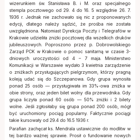
wizerunkiem św. Stanisława B. i M. oraz specjalnego
stempla pocztowego od 29. 4 do 16. 5 względnie 26. 7.
1936 r. Jednak nie zachowało się nic z proponowanych
edycji, dlatego należy sądzić, że prośba nie została
uwzględniona. Natomiast Dyrekcja Poczty i Telegrafów w
Krakowie udzieliła zniżki pocztowej dla wszelkich druków
jubileuszowych. Poproszono przez p. Dobrowolskiego
Zarząd PCK w Krakowie o pomoc sanitarną w czasie 3-
dniowych uroczystości od 4 – 7 maja. Ministerstwo
Komunikacji w Warszawie wydało 3 kwietnia zarządzenie
o zniżkach przysługujących pielgrzymom, którzy pragną
koleją udać się do Szczepanowa. Gdy grupa wynosiła
ponad 25 osób — przysługiwała im 33%-owa zniżka w
obie strony, oraz jeden bilet wolny dla przewodnika. Gdy
grupa liczyła ponad 60 osób — 50% zniżki i 2 bilety
wolne. Jeśli zgłosiłaby się grupa ponad 200 osób, mógł
być uruchomiony pociąg popularny. Faktycznie pociągi
takie kursowały od 29.4 do 16.5 1936 r.
Parafian zachęcał ks. Mendrala ustawicznie do modlitw w
tej bardzo ważnej sprawie. Prosił o fundowanie nowych