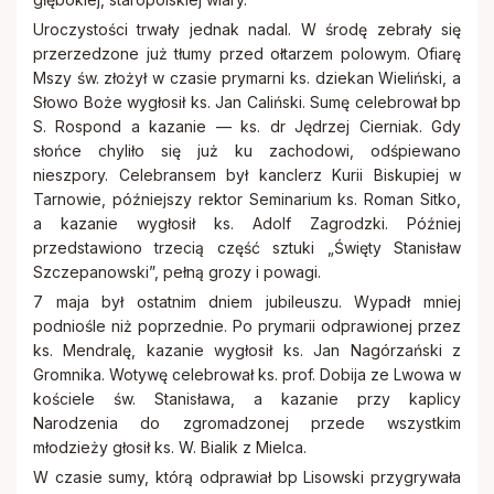
Uroczystości trwały jednak nadal. W środę zebrały się
przerzedzone już tłumy przed ołtarzem polowym. Ofiarę
Mszy św. złożył w czasie prymarni ks. dziekan Wieliński, a
Słowo Boże wygłosił ks. Jan Caliński. Sumę celebrował bp
S. Rospond a kazanie — ks. dr Jędrzej Cierniak. Gdy
słońce chyliło się już ku zachodowi, odśpiewano
nieszpory. Celebransem był kanclerz Kurii Biskupiej w
Tarnowie, późniejszy rektor Seminarium ks. Roman Sitko,
a kazanie wygłosił ks. Adolf Zagrodzki. Później
przedstawiono trzecią część sztuki „Święty Stanisław
Szczepanowski”, pełną grozy i powagi.
7 maja był ostatnim dniem jubileuszu. Wypadł mniej
podniośle niż poprzednie. Po prymarii odprawionej przez
ks. Mendralę, kazanie wygłosił ks. Jan Nagórzański z
Gromnika. Wotywę celebrował ks. prof. Dobija ze Lwowa w
kościele św. Stanisława, a kazanie przy kaplicy
Narodzenia do zgromadzonej przede wszystkim
młodzieży głosił ks. W. Bialik z Mielca.
W czasie sumy, którą odprawiał bp Lisowski przygrywała