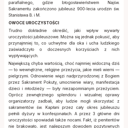
parafialnego, gdzie błogosławieństwem Najśw.
Sakramentu zakończono jubileusz 900-lecia urodzin św.
Stanisława B. i M.
OWOCE UROCZYSTOŚCI
Trudno dokładnie określić, jaki wpływ wywarły
uroczystości jubileuszowe. Można się jednak pokusić, aby
przynajmniej to, co uchwytne dla oka i ucha ludzkiego
zaświadczyło o doczesnych korzyściach z nich
wypływających.
Największą chyba wartością, choć najmniej widoczną dziś
— to wewnętrzne, religijne przeżycia, jakie mieli wierni —
pielgrzymi. Odnowienie więzi nadprzyrodzonej z Bogiem
przez Sakrament Pokuty, umocnienie wiary, manifestacja
dzieci i młodzieży — były niezapomnianym przeżyciem.
Oprócz zewnętrznego splendoru i wizualnej oprawy
organizatorzy zadbali, aby ludzie mogli skorzystać z
sakramentów św. Kapłani przez cały okres jubileuszu
pełnili dyżury w konfesjonałach. A przez 3 główne dni
uroczystości spowiadali także nocami. Fakt, iż penitentów
nie brakowało, jest najlepszym dowodem pozytywnych