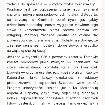
zadania do spełnienia — wszyscy chyba to rozumieją” .
Wiadomo jest że ogłoszenia pisane jego ręką miał
charakter jedynie uporządkowanych notatek, dlatego to,
co czytamy w Kronikach parafialnych, jest jakby
dziennikarską notatką. Inaczej wyglądało mówione jego
słowo z komentarzem, nieraz bardzo obfitym. We
wstępnej informacji zachęca parafian do ofiarna dar
jubileuszowy św. Stanisława z racji kolędy, ale dodaje, że
,,niemniej cenna jest modlitwa i dobre słowo, a wszystko
na większą chwałę Bożą”.
Jeszcze w styczniu 1936 r. powołany został w Tarnowie
komitet obchodów jubileuszowych św. Stanisława. Na
czele diecezjalnego komitetu stanął bp Franciszek
Lisowski — ordynariusz diecezji, księża prałaci i Kapituły
Katedralnej, kilku księży dziekanów i niektórzy
proboszczowie z sąsiednich Szczepanowowi parafii.
Program uroczystości ustalono już z Ks. Metropolitą
abpem A. Sapiehą, gdyż miały objąć całą diecezję i
Polskę. Zapowiedziano odczytanie z ambon osobnych
listów pasterskich (tak w diecezji tarnowskiej, jak i