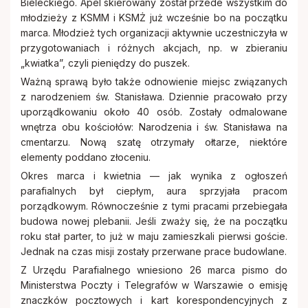
Bieleckiego. Apel skierowany został przede wszystkim do
młodzieży z KSMM i KSMŻ już wcześnie bo na początku
marca. Młodzież tych organizacji aktywnie uczestniczyła w
przygotowaniach i różnych akcjach, np. w zbieraniu
„kwiatka”, czyli pieniędzy do puszek.
Ważną sprawą było także odnowienie miejsc związanych
z narodzeniem św. Stanisława. Dziennie pracowało przy
uporządkowaniu około 40 osób. Zostały odmalowane
wnętrza obu kościołów: Narodzenia i św. Stanisława na
cmentarzu. Nową szatę otrzymały ołtarze, niektóre
elementy poddano złoceniu.
Okres marca i kwietnia — jak wynika z ogłoszeń
parafialnych był ciepłym, aura sprzyjała pracom
porządkowym. Równocześnie z tymi pracami przebiegała
budowa nowej plebanii. Jeśli zważy się, że na początku
roku stał parter, to już w maju zamieszkali pierwsi goście.
Jednak na czas misji zostały przerwane prace budowlane.
Z Urzędu Parafialnego wniesiono 26 marca pismo do
Ministerstwa Poczty i Telegrafów w Warszawie o emisję
znaczków pocztowych i kart korespondencyjnych z