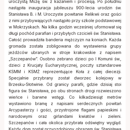
uroczystą Mszę św. z kazaniem i procesją. Po południu
nastąpiła inauguracja jubileuszu 900-lecia urodzin św.
Stanisława B. i M. Uroczyste powitanie Relikwii oraz gości
z nimi przybywających nastąpiło przy szkole podstawowej
w Mokrzyskach. Na kilka godzin wcześniej uformował się
długi pochód parafian i przybyłych czcicieli św. Stanisława.
Całość prowadziła banderia mężczyzn na koniach. Każda
gromada została zobligowana do wystawienia grupy
jeźdźców ubranych w stroje krakowskie z napisem
„Szczepanów”. Osobno zebrano dzieci po I Komunii św.,
dzieci z Krucjaty Eucharystycznej, poczty sztandarowe
KSMM i KSMŻ reprezentujące Koła z całej diecezji.
Specjalnie przybrany został dworzec kolejowy w
Brzesku-Słotwinie. Od granicy parafii, gdzie dzisiaj stoi
figura św. Stanisława, po obu stronach drogi rozwieszono
wieńce i barwne wstęgi. Co kilkadziesiąt metrów
wystawiono bramę z napisami serdecznych powitań
Arcypasterzy i gości, przystrojone flagami papieskimi i
narodowymi oraz girlandami kwiatów i zieleni.
Szczepanów i cała okolica przybrała odświętny wygląd.
Każdy dom został przyozdobiony obrazem św. Stanisława