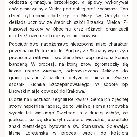
orkiestra gimnazjum brzeskiego, a śpiewy wykonywał
chór gimnazjalny z Mielca pod batutą prof. Łachmana. Ten
dzień był dniem młodzieży. Po Mszy św. Odbyła się
defilada uczniów ze średnich szkół Brzeska, Mielca, 7-
klasowej szkoły w Okocimiu oraz różnych organizacji
młodzieżowych z okolicznych miejscowości.
Popołudniowe nabożeństwo nieszporne miało charakter
pożegnalny. Po kazaniu ks. Buchały ze Skawiny wyruszyła
procesja z relikwiami św. Stanisława poprzedzona konną
banderią. W procesji, na którą znów zgromadziły się
liczne rzesze wiernych, odprowadzono Relikwie do
granic parafii. Z wielkim pietyzmem niesiono Święte
szczątki Ziomka Szczepanowskiego. W sobotę bp
Lisowski miał je odwieźć do Krakowa.
Ludzie na klęczkach żegnali Relikwiarz. Serca ich z jednej
strony napełniała radość, że to właśnie ziemia tarnowska
wydała tak wielkiego Świętego, a z drugiej żałość, że
jubileusz już się skończył i zabrano widzialne, pozostałe
znaki ziemskiego bytowania św. Stanisława. Śpiewając
litanię Loretańską w procesji wrócili do kościoła