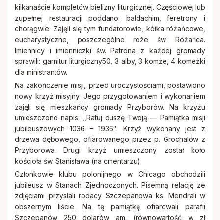
kilkanaście kompletów bielizny liturgicznej. Częściowej lub
zupełnej restauracji poddano: baldachim, feretrony i
chorągwie. Zajęli się tym fundatorowie, kółka różańcowe,
eucharystyczne, poszczególne róże św. Różańca.
Imiennicy i imienniczki św. Patrona z każdej gromady
sprawili: garnitur liturgiczny50, 3 alby, 3 komże, 4 komeżki
dla ministrantów.
Na zakończenie misji, przed uroczystościami, postawiono
nowy krzyż misyjny. Jego przygotowaniem i wykonaniem
zajęli się mieszkańcy gromady Przyborów. Na krzyżu
umieszczono napis: ,,Ratuj duszę Twoją — Pamiątka misji
jubileuszowych 1036 – 1936″. Krzyż wykonany jest z
drzewa dębowego, ofiarowanego przez p. Grochalów z
Przyborowa. Drugi krzyż umieszczony został koło
kościoła św. Stanisława (na cmentarzu).
Członkowie klubu polonijnego w Chicago obchodzili
jubileusz w Stanach Zjednoczonych. Pisemną relację ze
zdjęciami przysłali rodacy Szczepanowa ks. Mendrali w
obszernym liście. Na tę pamiątkę ofiarowali parafii
Szczepanów 250 dolarów am. (równowartość w zł