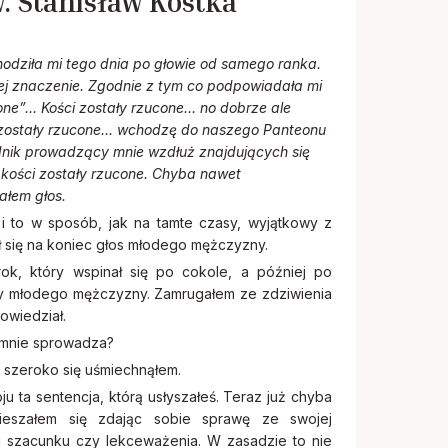
. Stanisław Kostka
odziła mi tego dnia po głowie od samego ranka.
ej znaczenie. Zgodnie z tym co podpowiadała mi
cone”… Kości zostały rzucone… no dobrze ale
ci zostały rzucone… wchodzę do naszego Panteonu
dnik prowadzący mnie wzdłuż znajdujących się
kości zostały rzucone. Chyba nawet
ałem głos.
e i to w sposób, jak na tamte czasy, wyjątkowy z
ł się na koniec głos młodego mężczyzny.
ok, który wspinał się po cokole, a później po
zy młodego mężczyzny. Zamrugałem ze zdziwienia
owiedział.
do mnie sprowadza?
 szeroko się uśmiechnąłem.
u ta sentencja, którą usłyszałeś. Teraz już chyba
eszałem się zdając sobie sprawę ze swojej
u szacunku czy lekceważenia. W zasadzie to nie