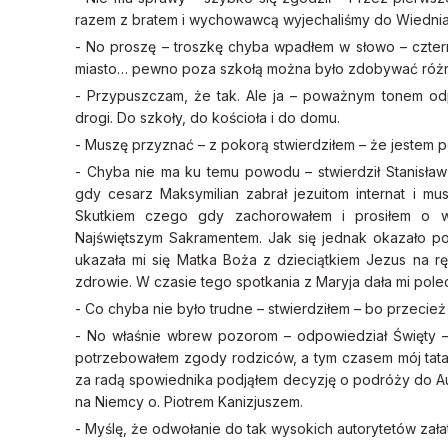
razem z bratem i wychowawcą wyjechaliśmy do Wiednia k
- No proszę – troszkę chyba wpadłem w słowo – cztern
miasto… pewno poza szkołą można było zdobywać różneg
- Przypuszczam, że tak. Ale ja – poważnym tonem odp
drogi. Do szkoły, do kościoła i do domu.
- Muszę przyznać – z pokorą stwierdziłem – że jestem
- Chyba nie ma ku temu powodu – stwierdził Stanisław 
gdy cesarz Maksymilian zabrał jezuitom internat i mu
Skutkiem czego gdy zachorowałem i prosiłem o wi
Najświętszym Sakramentem. Jak się jednak okazało po
ukazała mi się Matka Boża z dzieciątkiem Jezus na rę
zdrowie. W czasie tego spotkania z Maryja dała mi pole
- Co chyba nie było trudne – stwierdziłem – bo przecież
- No właśnie wbrew pozorom – odpowiedział Święty – 
potrzebowałem zgody rodziców, a tym czasem mój tata
za radą spowiednika podjąłem decyzję o podróży do Au
na Niemcy o. Piotrem Kanizjuszem.
- Myślę, że odwołanie do tak wysokich autorytetów zała