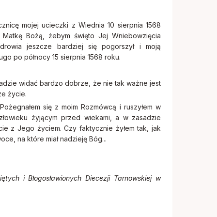
cznicę mojej ucieczki z Wiednia 10 sierpnia 1568
em Matkę Bożą, żebym święto Jej Wniebowzięcia
drowia jeszcze bardziej się pogorszył i moją
go po północy 15 sierpnia 1568 roku.
ładzie widać bardzo dobrze, że nie tak ważne jest
ze życie.
y… Pożegnałem się z moim Rozmówcą i ruszyłem w
złowieku żyjącym przed wiekami, a w zasadzie
cie z Jego życiem. Czy faktycznie żyłem tak, jak
ce, na które miał nadzieję Bóg...
iętych i Błogosławionych Diecezji Tarnowskiej w