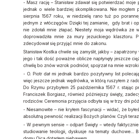
- Masz rację – Stanisław zdawał się potwierdzać moje 
jednak o wiele bardziej skomplikowana. Nie mogłem p
sierpnia 1567 roku, w niedzielę rano tuż po porannej
jednym z włóczęgów. Dzięki tej zamianie, gdy brat i opi
nie zdołali mnie złapać. Niestety moja wędrówka ze w
doprowadziła mnie za mury jezuickiego klasztoru. Pó
zdecydował się przyjąć mnie do zakonu.
Stanisław Kostka chwile się zamyślił, jakby – zapatrzony
jego i tak dość poważne oblicze napłynęły jeszcze cię
chwilę bo znów wzrok podniósł, spojrzał na mnie wzrok
- O. Piotr dał mi jednak bardzo pozytywny list polec
więc jeszcze jednak wędrówka, w którą ruszyłem z radośc
Do Rzymu przybyłem 25 października 1567 r. stając pr
Franciszek Borgiasz, również późniejszy święty, zade
rodziców. Ceremonia przyjęcia odbyła się w trzy dni póź
- Niesamowite – nie kryłem fascynacji – widać, że był
absolutną pewność realizacji Bożych planów. Czyli teraz 
- W pewnym sensie – odparł Święty – wtedy faktycznie 
studiowanie teologii, dyskusje na tematy duchowe… B
domu Ojca dotarłem niebawem.