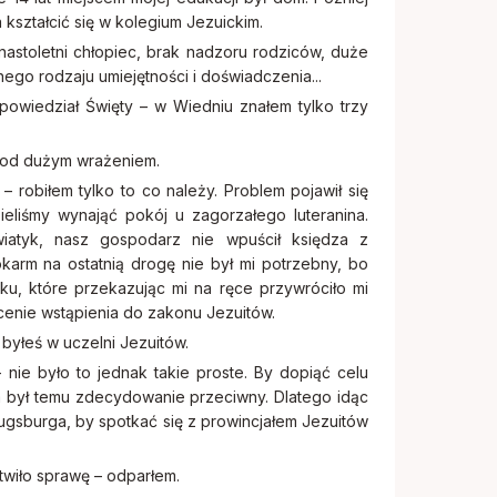
ształcić się w kolegium Jezuickim.
astoletni chłopiec, brak nadzoru rodziców, duże
o rodzaju umiejętności i doświadczenia...
owiedział Święty – w Wiedniu znałem tylko trzy
 pod dużym wrażeniem.
– robiłem tylko to co należy. Problem pojawił się
sieliśmy wynająć pokój u zagorzałego luteranina.
atyk, nasz gospodarz nie wpuścił księdza z
karm na ostatnią drogę nie był mi potrzebny, bo
ku, które przekazując mi na ręce przywróciło mi
cenie wstąpienia do zakonu Jezuitów.
 byłeś w uczelni Jezuitów.
nie było to jednak takie proste. By dopiąć celu
 był temu zdecydowanie przeciwny. Dlatego idąc
gsburga, by spotkać się z prowincjałem Jezuitów
twiło sprawę – odparłem.