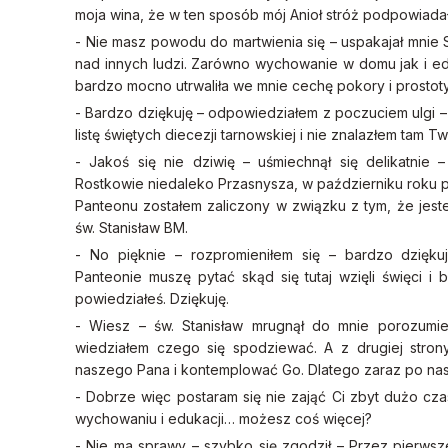
moja wina, że w ten sposób mój Anioł stróż podpowiadał 
- Nie masz powodu do martwienia się – uspakajał mnie 
nad innych ludzi. Zarówno wychowanie w domu jak i e
bardzo mocno utrwaliła we mnie cechę pokory i prostoty
- Bardzo dziękuję – odpowiedziałem z poczuciem ulgi 
listę świętych diecezji tarnowskiej i nie znalazłem tam
- Jakoś się nie dziwię – uśmiechnął się delikatnie 
Rostkowie niedaleko Przasnysza, w październiku roku 
Panteonu zostałem zaliczony w związku z tym, że jeste
św. Stanisław BM.
- No pięknie – rozpromieniłem się – bardzo dzięk
Panteonie muszę pytać skąd się tutaj wzięli święci i
powiedziałeś. Dziękuję.
- Wiesz – św. Stanisław mrugnął do mnie porozumi
wiedziałem czego się spodziewać. A z drugiej stron
naszego Pana i kontemplować Go. Dlatego zaraz po na
- Dobrze więc postaram się nie zająć Ci zbyt dużo c
wychowaniu i edukacji… możesz coś więcej?
- Nie ma sprawy – szybko się zgodził – Przez pierwsze