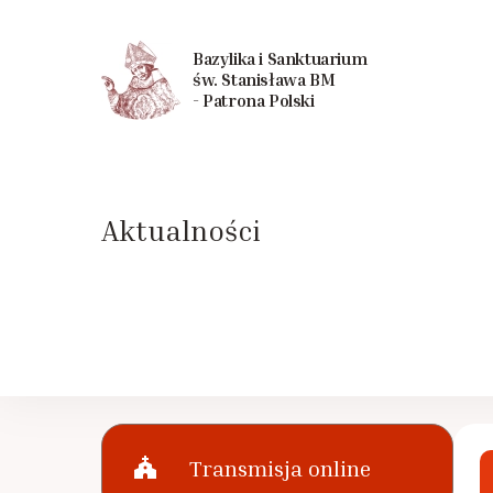
Bazylika i Sanktuarium
św. Stanisława BM
- Patrona Polski
Aktualności
church
Transmisja online