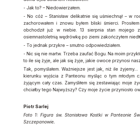
- Jak to? – Niedowierzałem.
- No cóż – Stanisław delikatnie się uśmiechnął – w ro
zachorowałem i znowu byłem bliski śmierci. Prosił
obchodził już w niebie. 13 sierpnia stan mojego z
osiemnastoletnią wędrówkę po ziemi zakończyłem niedłu
- To jednak przykre – smutno odpowiedziałem.
- Nic się nie martw. Trzeba zaufać Bogu. Na moim przyk
to ile się żyje, ale jak się żyje, jakie owoce przynosi nas
Tak, pomyślałem. Ważniejsze jest jak, niż ile żyjem
kierunku wyjścia z Panteonu myśląc o tym młodym c
żyjącym cały czas. Zamyśliłem się zestawiając moje ży
chciałby tego Najwyższy? Czy moje życie przyniosło owo
Piotr Sarlej
Foto 1: Figura św. Stanisława Kostki w Panteonie Św
Szczepanowie.