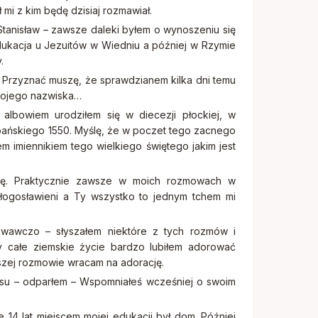
mi z kim będę dzisiaj rozmawiał.
Stanisław – zawsze daleki byłem o wynoszeniu się
dukacja u Jezuitów w Wiedniu a później w Rzymie
.
– Przyznać muszę, że sprawdzianem kilka dni temu
 Twojego nazwiska…
– albowiem urodziłem się w diecezji płockiej, w
pańskiego 1550. Myślę, że w poczet tego zacnego
m imiennikiem tego wielkiego świętego jakim jest
uję. Praktycznie zawsze w moich rozmowach w
 błogosławieni a Ty wszystko to jednym tchem mi
ewawczo – słyszałem niektóre z tych rozmów i
y całe ziemskie życie bardzo lubiłem adorować
szej rozmowie wracam na adorację.
zasu – odparłem – Wspomniałeś wcześniej o swoim
 14 lat miejscem mojej edukacji był dom. Później