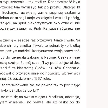
przypuszczenia – tak myślisz. Rzeczywistość była
rzecież tam wyruszyć tak po prostu. Dlatego 10
 Eucharystii uciekłem, zamieniając się szatami z
ekun dostrzegli moje zniknięcie i wstrzeli pościg,
zględu na splot niekorzystnych okoliczności nie
źniejszy święty o. Piotr Kanizjusz również nie
 w ziemię – jeszcze raz przeżywał tamte chwile. Na
żkie chmury smutku. Trwało to jednak tylko krotką
iem pełnym nadziei i kontynuował swoją opowieść.
ający do generała zakonu w Rzymie. Czekała mnie
ią czując, że mój szczęśliwy port jest już blisko.
zed furtą klasztorną Ojców Jezuitów. Generał o.
cydował o przyjęciu mnie do nowicjatu wbrew woli
niej, 28 października 1567 roku.
eś zdeterminowany. No ale pewno tak to jest mając
było już tylko „z górki”?
czułem się na swoim miejscu. Modlitwa, adoracja,
yłem w niebie… no prawie, ale już blisko bo do