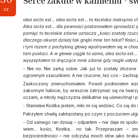
Serce zakute w kamieniu - św
cz
alea iacta
est… alea iacta est…
ta łacińska maksyma ch
Alea iacta est…
dla pewności postanowiłem sprawdzić j
pamięć to łacińskie zdanie oznacza „kości zostały rzu
dlaczego akurat dzisiaj tak gnębi mnie ten tekst? Koś
i tym razem z pochyloną głową wpatrywałem się w cho
tam postaci. A w głowie ciągle to samo,
alea iacta est…
wyszeptałem to dręczące mnie zdanie gdy nagle usłysz
- Nie no. Nie żartuj sobie. Jak już to zostały złożon
ogromnym szacunkiem. A nie rzucone, też coś – żachną
Zaskoczony znieruchomiałem. Powoli podniosłem wzr
zakonnym habicie, by wreszcie zatrzymać się na twar
oczami, a młody mężczyzna delikatnie się uśmiechnął i p
- Stanisław Kostka jestem, miło mi cię widzieć. Co cię 
Patrzyłem chwilę zakłopotany po czym z poczuciem ulgi
- Od samego ran dzisiaj – odparłem – nie daje mi spokoj
wiem… kości, Kostka… no tak. Przepraszam – zmi
bezpośredniości – nie odczytuj moich słów jako brak