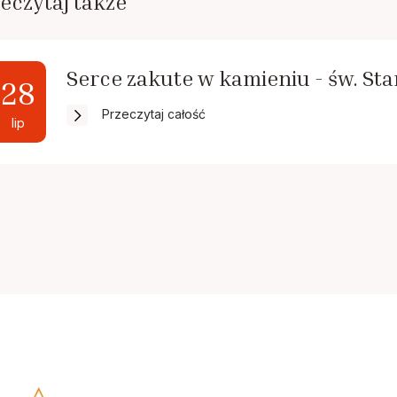
eczytaj także
Serce zakute w kamieniu - św. St
28
Przeczytaj całość
lip