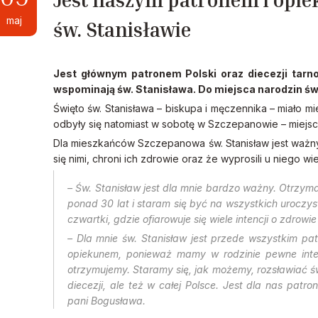
maj
św. Stanisławie
Jest głównym patronem Polski oraz diecezji tarno
wspominają św. Stanisława. Do miejsca narodzin świę
Święto św. Stanisława – biskupa i męczennika – miało m
odbyły się natomiast w sobotę w Szczepanowie – miejsc
Dla mieszkańców Szczepanowa św. Stanisław jest ważny
się nimi, chroni ich zdrowie oraz że wyprosili u niego wie
– Św. Stanisław jest dla mnie bardzo ważny. Otrzymał
ponad 30 lat i staram się być na wszystkich uroczy
czwartki, gdzie ofiarowuje się wiele intencji o zdrowie
– Dla mnie św. Stanisław jest przede wszystkim pat
opiekunem, ponieważ mamy w rodzinie pewne intenc
otrzymujemy. Staramy się, jak możemy, rozsławiać św
diecezji, ale też w całej Polsce. Jest dla nas pat
pani Bogusława.