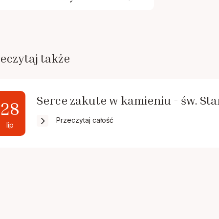
eczytaj także
Serce zakute w kamieniu - św. St
28
Przeczytaj całość
lip