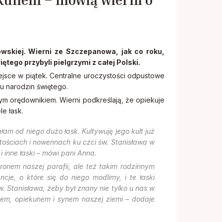
wskiej. Wierni ze Szczepanowa, jak co roku,
tego przybyli pielgrzymi z całej Polski.
iejsce w piątek. Centralne uroczystości odpustowe
u narodzin świętego.
m orędownikiem. Wierni podkreślają, że opiekuje
le łask.
am od niego dużo łask. Kultywuję jego kult już
stościach i nowennach ku czci św. Stanisława w
 i inne łaski – mówi pani Anna.
ronem naszej parafii, ale też takim rodzinnym
je, o które się do niego modlimy, i te łaski
. Stanisława, żeby był znany nie tylko u nas w
ronem, opiekunem i synem naszej ziemi – dodaje