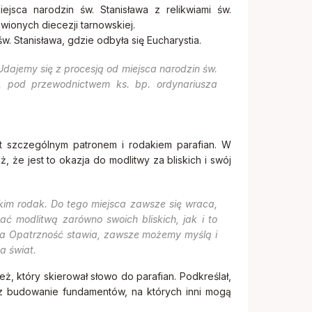
ejsca narodzin św. Stanisława z relikwiami św.
awionych diecezji tarnowskiej.
św. Stanisława, gdzie odbyła się Eucharystia.
Udajemy się z procesją od miejsca narodzin św.
. pod przewodnictwem ks. bp. ordynariusza
st szczególnym patronem i rodakiem parafian. W
 że jest to okazja do modlitwy za bliskich i swój
tkim rodak. Do tego miejsca zawsze się wraca,
ać modlitwą zarówno swoich bliskich, jak i to
oża Opatrzność stawia, zawsze możemy myślą i
a świat.
ż, który skierował słowo do parafian. Podkreślał,
raz budowanie fundamentów, na których inni mogą