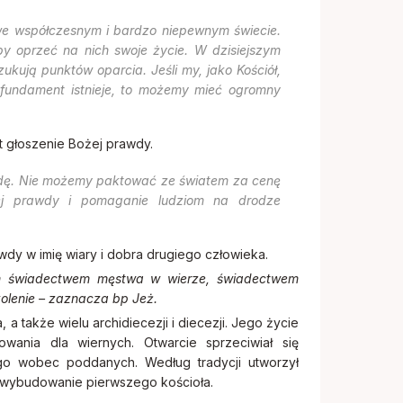
we współczesnym i bardzo niepewnym świecie.
by oprzeć na nich swoje życie. W dzisiejszym
zukują punktów oparcia. Jeśli my, jako Kościół,
 fundament istnieje, to możemy mieć ogromny
st głoszenie Bożej prawdy.
awdę. Nie możemy paktować ze światem za cenę
żej prawdy i pomaganie ludziom na drodze
wdy w imię wiary i dobra drugiego człowieka.
ym świadectwem męstwa w wierze, świadectwem
lenie – zaznacza bp Jeż.
 a także wielu archidiecezji i diecezji. Jego życie
wania dla wiernych. Otwarcie sprzeciwiał się
go wobec poddanych. Według tradycji utworzył
ć wybudowanie pierwszego kościoła.