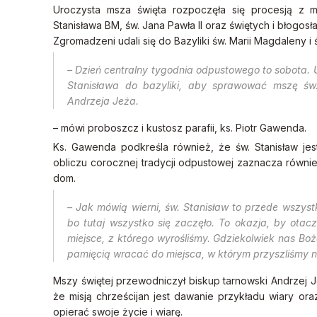
Uroczysta msza święta rozpoczęła się procesją z mi
Stanisława BM, św. Jana Pawła II oraz świętych i błogosł
Zgromadzeni udali się do Bazyliki św. Marii Magdaleny i 
– Dzień centralny tygodnia odpustowego to sobota. 
Stanisława do bazyliki, aby sprawować mszę św
Andrzeja Jeża.
– mówi proboszcz i kustosz parafii, ks. Piotr Gawenda.
Ks. Gawenda podkreśla również, że św. Stanisław je
obliczu corocznej tradycji odpustowej zaznacza również,
dom.
– Jak mówią wierni, św. Stanisław to przede wszys
bo tutaj wszystko się zaczęło. To okazja, by otacz
miejsce, z którego wyrośliśmy. Gdziekolwiek nas B
pamięcią wracać do miejsca, w którym przyszliśmy n
Mszy świętej przewodniczył biskup tarnowski Andrzej Je
że misją chrześcijan jest dawanie przykładu wiary o
opierać swoje życie i wiarę.