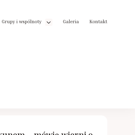
Grupy i wspólnoty
Galeria
Kontakt
ekunem – mówią wierni o