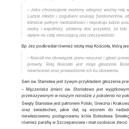
– Jako chrześcijanie możemy odegrać ważną rolę 
Ludzie młodzi i zagubieni szukają fundamentów, a
klimacie pełnym niestabilności i niepokoju ludzie pos
osoby i wspólnoty, zdołamy dać przykład, że taki
wpływ na całą otaczającą nas rzeczywistość.
Bp Jeż podkreślał również istotę misji Kościoła, którą je
– Kościół ma obowiązek jasno nauczać i głosić pr
prawdy. Rolą Kościoła jest misja głoszenia Bo
nawrócenia oraz prowadzenie ich ku zbawieniu.
Sam św. Stanisław jest żywym przykładem głoszenia pra
– Męczeńska śmierć św. Stanisława jest wyjątkow
przekazywanym w naszym narodzie z pokolenia na poko
Święty Stanisław jest patronem Polski, Gniezna i Krakowa,
oraz świadectwo, jakie dał, są wzorem do naślado
niewłaściwemu postępowaniu króla Bolesława Śmiałe
również parafię w Szczepanowie i miał osobiście zleci