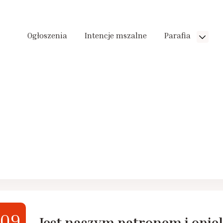
Ogłoszenia
Intencje mszalne
Parafia
09
Jest naszym patronem i opi