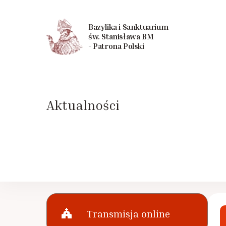
Bazylika i Sanktuarium
św. Stanisława BM
- Patrona Polski
Aktualności
church
Transmisja online