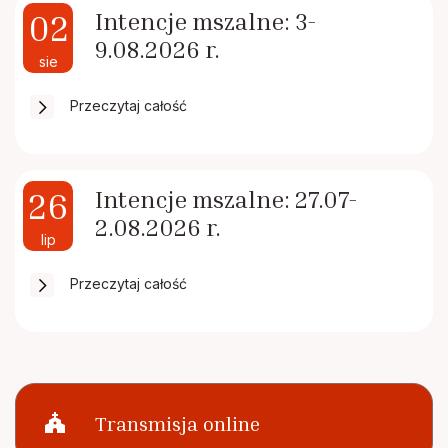
Cmentarze
Stowarzyszenie Rodzin Katolickich
02
Intencje mszalne: 3-
9.08.2026 r.
Stowarzyszenie krzewienia kultu Św.
sie
Remont
Stanisława BM
Przeczytaj całość
Zakon Rycerzy Kolumba
26
Intencje mszalne: 27.07-
2.08.2026 r.
lip
Przeczytaj całość
church
Transmisja online