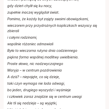
Cmentarze
Stowarzyszenie Rodzin Katolickich
gdy dzień chylił się ku nocy,
zupełnie inaczej wyglądał świat.
Stowarzyszenie krzewienia kultu Św.
Remont
Pomimo, że każdy był zajęty swoimi obowiązkami,
Stanisława BM
wieczorem przy przydrożnych kapliczkach wszyscy się
zbierali
Zakon Rycerzy Kolumba
i całymi rodzinami,
wspólnie różaniec odmawiali
Była to wieczorna rutyna dnia codziennego
piękna forma wspólnej modlitwy uwielbienia.
Proste słowa, nic nadzwyczajnego
Maryja – w centrum pozdrowienia
A dziś? – niepojęte, co się dzieje,
taki czyn wymaga nie lada odwagi,
bo jeden, drugiego wyszydzi i wyśmieje
i człowiek zaraz znajdzie się w centrum uwagi
Ale tli się nadzieja – są wyjątki,