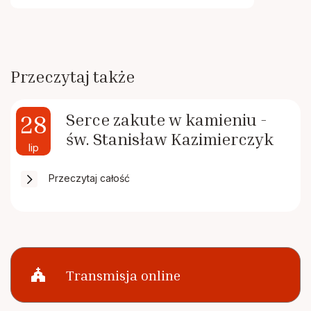
Przeczytaj także
28
Serce zakute w kamieniu -
św. Stanisław Kazimierczyk
lip
Przeczytaj całość
church
Transmisja online