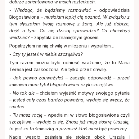
dobrze zorientowana w moich rozterkach.
- Wiedząc, że będziemy rozmawiać –
odpowiedziała
Błogosławiona
– musiałam lepiej cię poznać. W związku z
tym słyszałem twoją rozmowę z żoną. Ale już dobrze,
dość o tym. Co cię dzisiaj sprowadza? Co chciałbyś
wiedzieć? –
zapytała beznamiętnym głosem.
Popatrzyłem na nią chwilę w milczeniu i wypaliłem…
- Czy ty jesteś w niebie szczęśliwa?
Tym razem można było odnieść wrażenie, że to Maria
Teresa jest zaskoczona. Ale tylko przez chwilę.
- Jak pewno zauważyłeś –
zaczęła odpowiedź
– przed
imieniem mam tytuł błogosławiona czyli szczęśliwa.
- No tak ale –
chciałem wyjaśnić motywy swojego pytania
– jesteś cały czas bardzo poważna, wydaje się wręcz, że
smutna…
- Tu masz rację –
wpadła mi w słowo błogosławiona czyli
szczęśliwa
– wydaje ci się. Znasz już moją siostrę Urszulę,
ta jest za to śmieszką a przecież ktoś musi być poważny.
Nagle wesoło zaśmiała się stojąca obok Urszula i