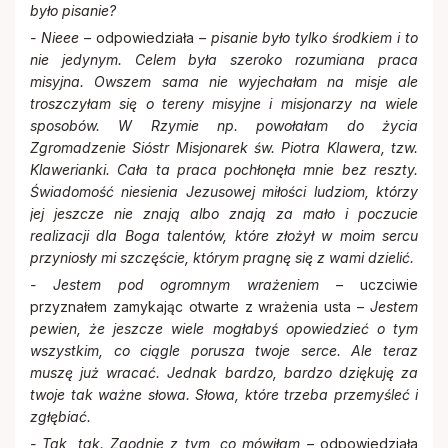
było pisanie?
- Nieee –
odpowiedziała
– pisanie było tylko środkiem i to
nie jedynym. Celem była szeroko rozumiana praca
misyjna. Owszem sama nie wyjechałam na misje ale
troszczyłam się o tereny misyjne i misjonarzy na wiele
sposobów. W Rzymie np. powołałam do życia
Zgromadzenie Sióstr Misjonarek św. Piotra Klawera, tzw.
Klawerianki. Cała ta praca pochłonęła mnie bez reszty.
Świadomość niesienia Jezusowej miłości ludziom, którzy
jej jeszcze nie znają albo znają za mało i poczucie
realizacji dla Boga talentów, które złożył w moim sercu
przyniosły mi szczęście, którym pragnę się z wami dzielić.
- Jestem pod ogromnym wrażeniem –
uczciwie
przyznałem zamykając otwarte z wrażenia usta –
Jestem
pewien, że jeszcze wiele mogłabyś opowiedzieć o tym
wszystkim, co ciągle porusza twoje serce. Ale teraz
muszę już wracać. Jednak bardzo, bardzo dziękuję za
twoje tak ważne słowa. Słowa, które trzeba przemyśleć i
zgłębiać.
- Tak, tak. Zgodnie z tym, co mówiłam –
odpowiedziała