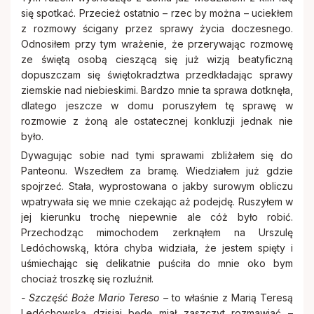
Cmentarze
Stowarzyszenie Rodzin Katolickich
się spotkać. Przecież ostatnio – rzec by można – uciekłem
z rozmowy ścigany przez sprawy życia doczesnego.
Stowarzyszenie krzewienia kultu Św.
Odnosiłem przy tym wrażenie, że przerywając rozmowę
Remont
Stanisława BM
ze świętą osobą cieszącą się już wizją beatyficzną
dopuszczam się świętokradztwa przedkładając sprawy
Zakon Rycerzy Kolumba
ziemskie nad niebieskimi. Bardzo mnie ta sprawa dotknęła,
dlatego jeszcze w domu poruszyłem tę sprawę w
rozmowie z żoną ale ostatecznej konkluzji jednak nie
było.
Dywagując sobie nad tymi sprawami zbliżałem się do
Panteonu. Wszedłem za bramę. Wiedziałem już gdzie
spojrzeć. Stała, wyprostowana o jakby surowym obliczu
wpatrywała się we mnie czekając aż podejdę. Ruszyłem w
jej kierunku trochę niepewnie ale cóż było robić.
Przechodząc mimochodem zerknąłem na Urszulę
Ledóchowską, która chyba widziała, że jestem spięty i
uśmiechając się delikatnie puściła do mnie oko bym
chociaż troszkę się rozluźnił.
- Szczęść Boże Mario Tereso –
to właśnie z Marią Teresą
Ledóchowską dzisiaj będę miał zaszczyt rozmawiać –