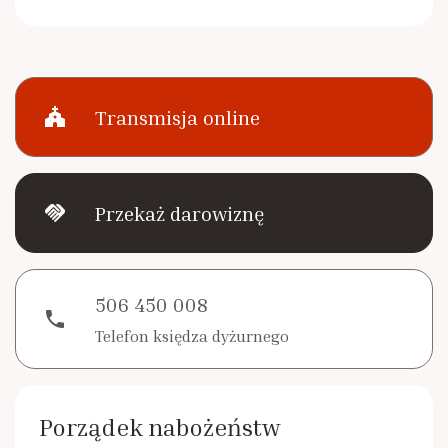
church
Transmisja online
handshake
Przekaż darowiznę
506 450 008
phone
Telefon księdza dyżurnego
Porządek nabożeństw