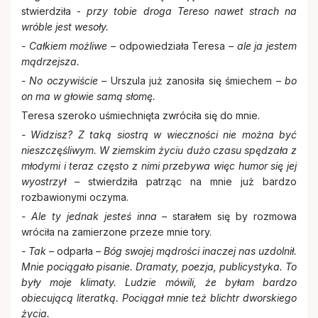
stwierdziła -
przy tobie droga Tereso nawet strach na
wróble jest wesoły.
- Całkiem możliwe –
odpowiedziała Teresa
– ale ja jestem
mądrzejsza.
- No oczywiście –
Urszula już zanosiła się śmiechem
– bo
on ma w głowie samą słomę.
Teresa szeroko uśmiechnięta zwróciła się do mnie.
- Widzisz? Z taką siostrą w wieczności nie można być
nieszczęśliwym. W ziemskim życiu dużo czasu spędzała z
młodymi i teraz często z nimi przebywa więc humor się jej
wyostrzył –
stwierdziła patrząc na mnie już bardzo
rozbawionymi oczyma.
- Ale ty jednak jesteś inna –
starałem się by rozmowa
wróciła na zamierzone przeze mnie tory.
- Tak –
odparła
– Bóg swojej mądrości inaczej nas uzdolnił.
Mnie pociągało pisanie. Dramaty, poezja, publicystyka. To
były moje klimaty. Ludzie mówili, że byłam bardzo
obiecującą literatką. Pociągał mnie też blichtr dworskiego
życia.