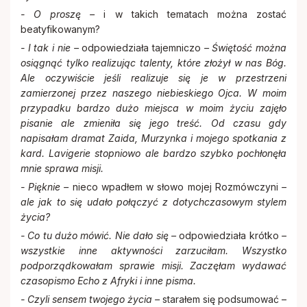
- O proszę –
i w takich tematach można zostać
beatyfikowanym?
- I tak i nie –
odpowiedziała tajemniczo
– Świętość można
osiągnąć tylko realizując talenty, które złożył w nas Bóg.
Ale oczywiście jeśli realizuje się je w przestrzeni
zamierzonej przez naszego niebieskiego Ojca. W moim
przypadku bardzo dużo miejsca w moim życiu zajęło
pisanie ale zmieniła się jego treść. Od czasu gdy
napisałam dramat Zaida, Murzynka i mojego spotkania z
kard. Lavigerie stopniowo ale bardzo szybko pochłonęła
mnie sprawa misji.
- Pięknie –
nieco wpadłem w słowo mojej Rozmówczyni
–
ale jak to się udało połączyć z dotychczasowym stylem
życia?
- Co tu dużo mówić. Nie dało się –
odpowiedziała krótko
–
wszystkie inne aktywności zarzuciłam. Wszystko
podporządkowałam sprawie misji. Zaczęłam wydawać
czasopismo Echo z Afryki i inne pisma.
- Czyli sensem twojego życia –
starałem się podsumować –