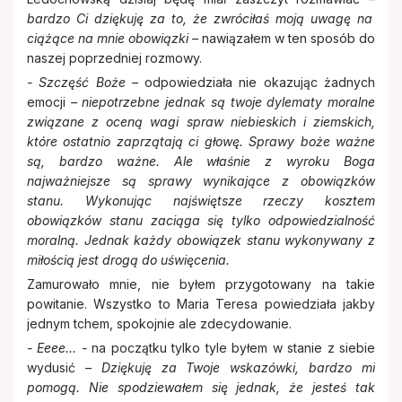
bardzo Ci dziękuję za to, że zwróciłaś moją uwagę na
ciążące na mnie obowiązki –
nawiązałem w ten sposób do
naszej poprzedniej rozmowy.
- Szczęść Boże –
odpowiedziała nie okazując żadnych
emocji
– niepotrzebne jednak są twoje dylematy moralne
związane z oceną wagi spraw niebieskich i ziemskich,
które ostatnio zaprzątają ci głowę. Sprawy boże ważne
są, bardzo ważne. Ale właśnie z wyroku Boga
najważniejsze są sprawy wynikające z obowiązków
stanu. Wykonując najświętsze rzeczy kosztem
obowiązków stanu zaciąga się tylko odpowiedzialność
moralną. Jednak każdy obowiązek stanu wykonywany z
miłością jest drogą do uświęcenia.
Zamurowało mnie, nie byłem przygotowany na takie
powitanie. Wszystko to Maria Teresa powiedziała jakby
jednym tchem, spokojnie ale zdecydowanie.
- Eeee… -
na początku tylko tyle byłem w stanie z siebie
wydusić
– Dziękuję za Twoje wskazówki, bardzo mi
pomogą. Nie spodziewałem się jednak, że jesteś tak