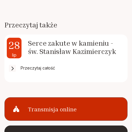
Przeczytaj także
28
Serce zakute w kamieniu -
św. Stanisław Kazimierczyk
lip
Przeczytaj całość
church
Transmisja online