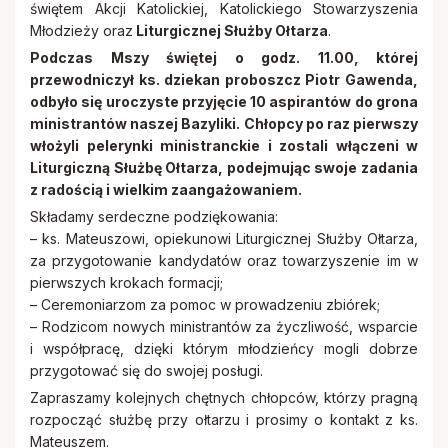
Cmentarze
Stowarzyszenie Rodzin Katolickich
świętem Akcji Katolickiej, Katolickiego Stowarzyszenia
Młodzieży oraz
Liturgicznej Służby Ołtarza
.
Stowarzyszenie krzewienia kultu Św.
Podczas Mszy świętej o godz. 11.00, której
Remont
przewodniczył ks. dziekan proboszcz Piotr Gawenda,
Stanisława BM
odbyło się uroczyste przyjęcie 10 aspirantów do grona
ministrantów naszej Bazyliki. Chłopcy po raz pierwszy
Zakon Rycerzy Kolumba
włożyli pelerynki ministranckie i zostali włączeni w
Liturgiczną Służbę Ołtarza, podejmując swoje zadania
z radością i wielkim zaangażowaniem.
Składamy serdeczne podziękowania:
– ks. Mateuszowi, opiekunowi Liturgicznej Służby Ołtarza,
za przygotowanie kandydatów oraz towarzyszenie im w
pierwszych krokach formacji;
– Ceremoniarzom za pomoc w prowadzeniu zbiórek;
– Rodzicom nowych ministrantów za życzliwość, wsparcie
i współpracę, dzięki którym młodzieńcy mogli dobrze
przygotować się do swojej posługi.
Zapraszamy kolejnych chętnych chłopców, którzy pragną
rozpocząć służbę przy ołtarzu i prosimy o kontakt z ks.
Mateuszem.