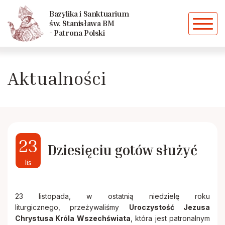
Powrót
Powrót
Bazylika i Sanktuarium
św. Stanisława BM
- Patrona Polski
Historia parafii
Caritas
Aktualności
Kościoły i kaplice szczepanowskie
Chóry
Dekanat
Dziewczęca Służba Maryjna
Duszpasterze
Grupa młodzieżowa "EFFATHA"
23
Dziesięciu gotów służyć
lis
Biskupi ze Szczepanowa
Liturgiczna Służba Ołtarza
23 listopada, w ostatnią niedzielę roku
Siostry zakonne
Domowy Kościół
liturgicznego, przeżywaliśmy
Uroczystość Jezusa
Chrystusa Króla Wszechświata
, która jest patronalnym