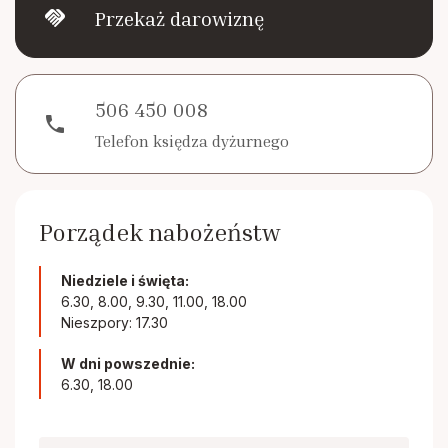
handshake
Przekaż darowiznę
506 450 008
phone
Telefon księdza dyżurnego
Porządek nabożeństw
Niedziele i święta:
6.30, 8.00, 9.30, 11.00, 18.00
Nieszpory: 17.30
W dni powszednie:
6.30, 18.00