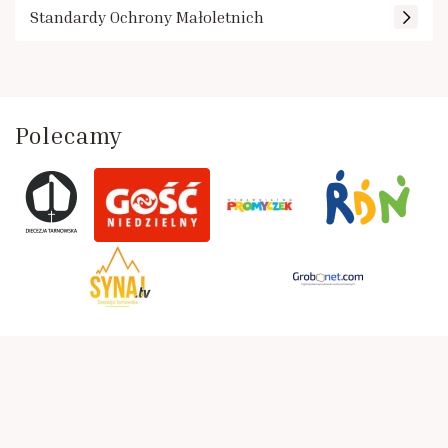
Standardy Ochrony Małoletnich
Polecamy
Parafia Rzymskokatolicka pw. św. Marii Magdaleny i św.
Stanisława BM w Szczepanowie
Bazylika Mniejsza i Sanktuarium św. Stanisława BM –